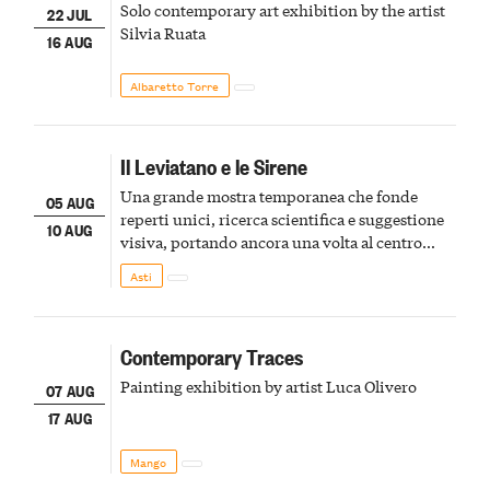
Solo contemporary art exhibition by the artist
22 JUL
Silvia Ruata
16 AUG
Albaretto Torre
Il Leviatano e le Sirene
Una grande mostra temporanea che fonde
05 AUG
reperti unici, ricerca scientifica e suggestione
10 AUG
visiva, portando ancora una volta al centro
della scena le meraviglie del passato astigiano
Asti
Contemporary Traces
Painting exhibition by artist Luca Olivero
07 AUG
17 AUG
Mango