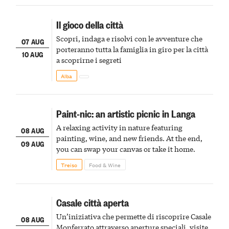
Il gioco della città
Scopri, indaga e risolvi con le avventure che
07 AUG
porteranno tutta la famiglia in giro per la città
10 AUG
a scoprirne i segreti
Alba
Paint-nic: an artistic picnic in Langa
A relaxing activity in nature featuring
08 AUG
painting, wine, and new friends. At the end,
09 AUG
you can swap your canvas or take it home.
Treiso
Food & Wine
Casale città aperta
Un’iniziativa che permette di riscoprire Casale
08 AUG
Monferrato attraverso aperture speciali, visite