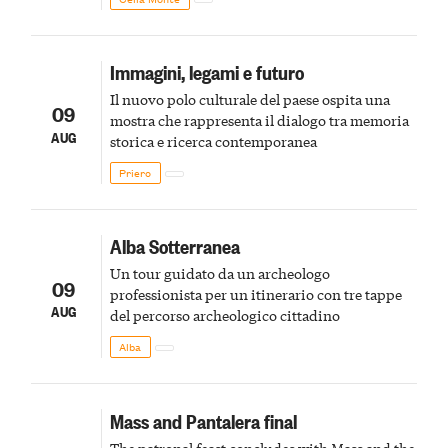
Immagini, legami e futuro
Il nuovo polo culturale del paese ospita una
09
mostra che rappresenta il dialogo tra memoria
AUG
storica e ricerca contemporanea
Priero
Alba Sotterranea
Un tour guidato da un archeologo
09
professionista per un itinerario con tre tappe
AUG
del percorso archeologico cittadino
Alba
Mass and Pantalera final
The patronal feast concludes with Mass and the