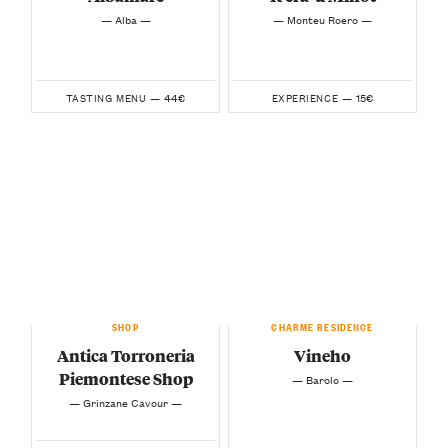
— Alba —
— Monteu Roero —
44€
15€
TASTING MENU —
EXPERIENCE —
SHOP
CHARME RESIDENCE
Antica Torroneria
Vineho
Piemontese Shop
— Barolo —
— Grinzane Cavour —