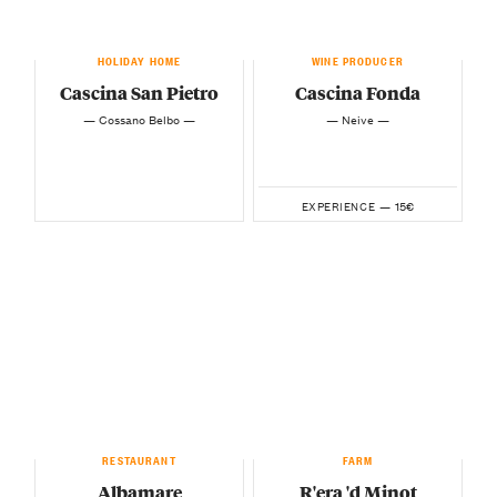
HOLIDAY HOME
WINE PRODUCER
Cascina San Pietro
Cascina Fonda
— Cossano Belbo —
— Neive —
15€
EXPERIENCE —
RESTAURANT
FARM
Albamare
R'era 'd Minot