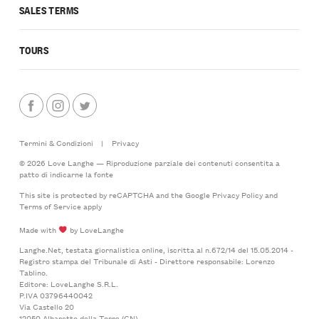
SALES TERMS
TOURS
Termini & Condizioni
|
Privacy
© 2026 Love Langhe — Riproduzione parziale dei contenuti consentita a
patto di indicarne la fonte
This site is protected by reCAPTCHA and the Google
Privacy Policy
and
Terms of Service
apply
Made with
by LoveLanghe
Langhe.Net, testata giornalistica online, iscritta al n.672/14 del 15.05.2014 -
Registro stampa del Tribunale di Asti - Direttore responsabile: Lorenzo
Tablino.
Editore: LoveLanghe S.R.L.
P.IVA 03796440042
Via Castello 20
12050 Albaretto della Torre (CN)