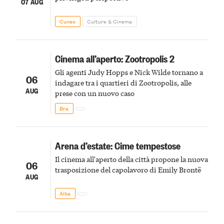
07 AUG
Cuneo
Culture & Cinema
Cinema all’aperto: Zootropolis 2
Gli agenti Judy Hopps e Nick Wilde tornano a
06
indagare tra i quartieri di Zootropolis, alle
AUG
prese con un nuovo caso
Bra
Arena d’estate: Cime tempestose
Il cinema all'aperto della città propone la nuova
06
trasposizione del capolavoro di Emily Brontë
AUG
Alba