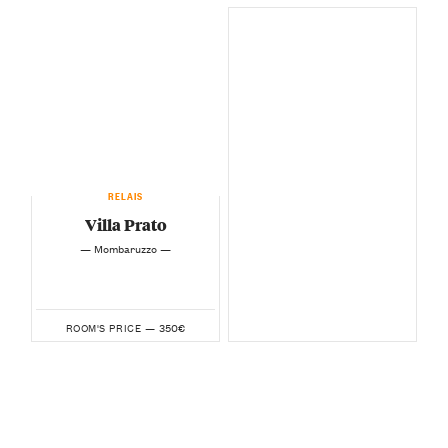
RELAIS
Villa Prato
— Mombaruzzo —
350€
ROOM'S PRICE —