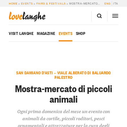
HOME
»
EVENTS
»
FAIRS & FESTIVALS
»
MOSTRA-MERCATO DI PICCOLI ANIMALI
ENG
ITA
love
langhe
VISIT LANGHE
MAGAZINE
EVENTS
SHOP
SAN DAMIANO D’ASTI — VIALE ALBERATO DI BALUARDO
PALESTRO
Mostra-mercato di piccoli
animali
Ogni prima domenica del mese un evento con
animali da cortile, piccoli roditori, pesci
ornamentali e attrezzature per la cura degli