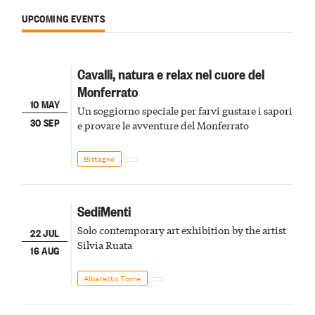
UPCOMING EVENTS
Cavalli, natura e relax nel cuore del
Monferrato
10 MAY
Un soggiorno speciale per farvi gustare i sapori
30 SEP
e provare le avventure del Monferrato
Bistagno
SediMenti
Solo contemporary art exhibition by the artist
22 JUL
Silvia Ruata
16 AUG
Albaretto Torre