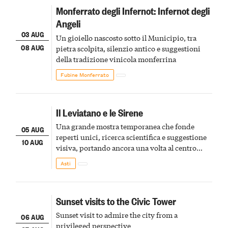
Monferrato degli Infernot: Infernot degli
Angeli
03 AUG
Un gioiello nascosto sotto il Municipio, tra
08 AUG
pietra scolpita, silenzio antico e suggestioni
della tradizione vinicola monferrina
Fubine Monferrato
Il Leviatano e le Sirene
Una grande mostra temporanea che fonde
05 AUG
reperti unici, ricerca scientifica e suggestione
10 AUG
visiva, portando ancora una volta al centro
della scena le meraviglie del passato astigiano
Asti
Sunset visits to the Civic Tower
Sunset visit to admire the city from a
06 AUG
privileged perspective