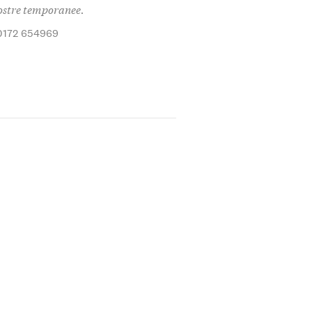
mostre temporanee.
0172 654969