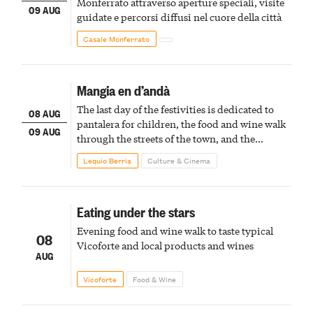
Monferrato attraverso aperture speciali, visite
09 AUG
guidate e percorsi diffusi nel cuore della città
Casale Monferrato
Mangia en d’andà
The last day of the festivities is dedicated to
08 AUG
pantalera for children, the food and wine walk
09 AUG
through the streets of the town, and the
fireworks finale
Lequio Berria
Culture & Cinema
Eating under the stars
Evening food and wine walk to taste typical
08
Vicoforte and local products and wines
AUG
Vicoforte
Food & Wine