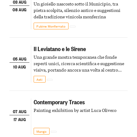
03 AUG
Un gioiello nascosto sotto il Municipio, tra
08 AUG
pietra scolpita, silenzio antico e suggestioni
della tradizione vinicola monferrina
Fubine Monferrato
Il Leviatano e le Sirene
Una grande mostra temporanea che fonde
05 AUG
reperti unici, ricerca scientifica e suggestione
10 AUG
visiva, portando ancora una volta al centro
della scena le meraviglie del passato astigiano
Asti
Contemporary Traces
Painting exhibition by artist Luca Olivero
07 AUG
17 AUG
Mango