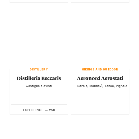
DISTILLERY
HIKINGS AND OUTDOOR
Distilleria Beccaris
Aeronord Aerostati
— Costigliole d'Asti —
— Barolo, Mondovì, Tonco, Vignale
—
25€
EXPERIENCE —