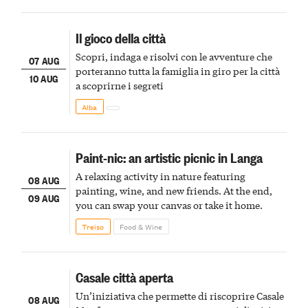
Il gioco della città
Scopri, indaga e risolvi con le avventure che
07 AUG
porteranno tutta la famiglia in giro per la città
10 AUG
a scoprirne i segreti
Alba
Paint-nic: an artistic picnic in Langa
A relaxing activity in nature featuring
08 AUG
painting, wine, and new friends. At the end,
09 AUG
you can swap your canvas or take it home.
Treiso
Food & Wine
Casale città aperta
Un’iniziativa che permette di riscoprire Casale
08 AUG