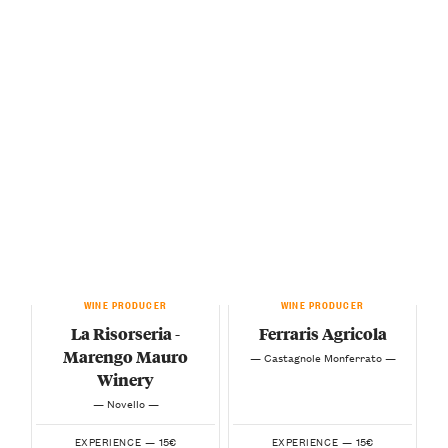
WINE PRODUCER
WINE PRODUCER
La Risorseria -
Ferraris Agricola
Marengo Mauro
— Castagnole Monferrato —
Winery
— Novello —
15€
15€
EXPERIENCE —
EXPERIENCE —