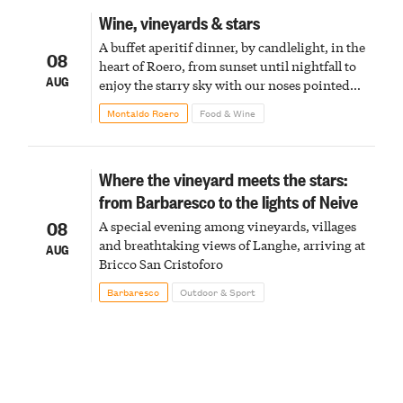
Wine, vineyards & stars
A buffet aperitif dinner, by candlelight, in the
08
heart of Roero, from sunset until nightfall to
AUG
enjoy the starry sky with our noses pointed
upward
Montaldo Roero
Food & Wine
Where the vineyard meets the stars:
from Barbaresco to the lights of Neive
08
A special evening among vineyards, villages
and breathtaking views of Langhe, arriving at
AUG
Bricco San Cristoforo
Barbaresco
Outdoor & Sport