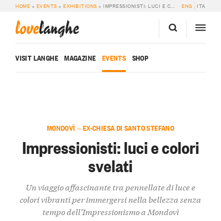
HOME
»
EVENTS
»
EXHIBITIONS
»
IMPRESSIONISTI: LUCI E COLORI SVELATI
ENG
ITA
love
langhe
VISIT LANGHE
MAGAZINE
EVENTS
SHOP
MONDOVÌ — EX-CHIESA DI SANTO STEFANO
Impressionisti: luci e colori
svelati
Un viaggio affascinante tra pennellate di luce e
colori vibranti per immergersi nella bellezza senza
tempo dell’Impressionismo a Mondovì