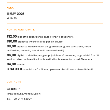
ENDS
11 MAY 2025
at 19:30
HOW TO PARTICIPATE
€12,00
biglietto open (senza data o orario predefiniti)
€10,00
biglietto intero (valido per un adulto)
€8,00
biglietto ridotto (over 65, giornalisti, guide turistiche, forze
dell’ordine, docenti, soci di enti convenzionati)
€6,00
biglietto ridotto per gruppi (minimo 10 persone), ragazzi dai 6 ai 18
anni, studenti universitari, abbonati all’abbonamento musei Piemonte
€4,00
scuole
GRATUITO
bambini da 0 a 5 anni, persone disabili non autosufficienti
CONTACTS
Website ↝
info@comune.mondovi.cn.it
Tel: +39 0174 559211