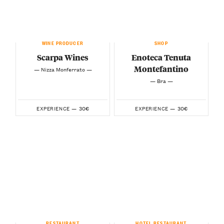
WINE PRODUCER
SHOP
Scarpa Wines
Enoteca Tenuta
Montefantino
— Nizza Monferrato —
— Bra —
30€
30€
EXPERIENCE —
EXPERIENCE —
RESTAURANT
HOTEL RESTAURANT