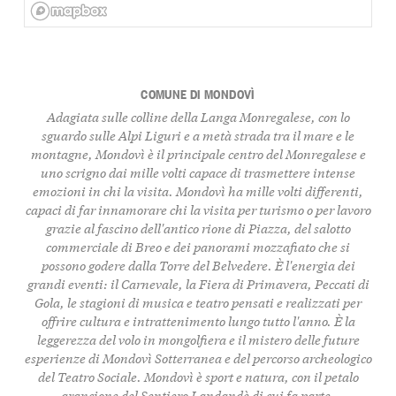
COMUNE DI MONDOVÌ
Adagiata sulle colline della Langa Monregalese, con lo
sguardo sulle Alpi Liguri e a metà strada tra il mare e le
montagne, Mondovì è il principale centro del Monregalese e
uno scrigno dai mille volti capace di trasmettere intense
emozioni in chi la visita. Mondovì ha mille volti differenti,
capaci di far innamorare chi la visita per turismo o per lavoro
grazie al fascino dell'antico rione di Piazza, del salotto
commerciale di Breo e dei panorami mozzafiato che si
possono godere dalla Torre del Belvedere. È l'energia dei
grandi eventi: il Carnevale, la Fiera di Primavera, Peccati di
Gola, le stagioni di musica e teatro pensati e realizzati per
offrire cultura e intrattenimento lungo tutto l'anno. È la
leggerezza del volo in mongolfiera e il mistero delle future
esperienze di Mondovì Sotterranea e del percorso archeologico
del Teatro Sociale. Mondovì è sport e natura, con il petalo
arancione del
Sentiero Landandè
di cui fa parte.