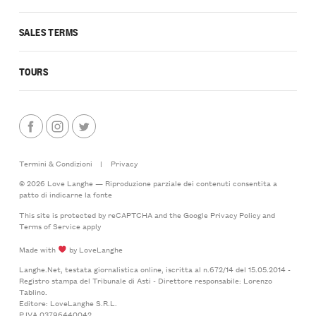
SALES TERMS
TOURS
Termini & Condizioni
|
Privacy
© 2026 Love Langhe — Riproduzione parziale dei contenuti consentita a
patto di indicarne la fonte
This site is protected by reCAPTCHA and the Google
Privacy Policy
and
Terms of Service
apply
Made with
by LoveLanghe
Langhe.Net, testata giornalistica online, iscritta al n.672/14 del 15.05.2014 -
Registro stampa del Tribunale di Asti - Direttore responsabile: Lorenzo
Tablino.
Editore: LoveLanghe S.R.L.
P.IVA 03796440042