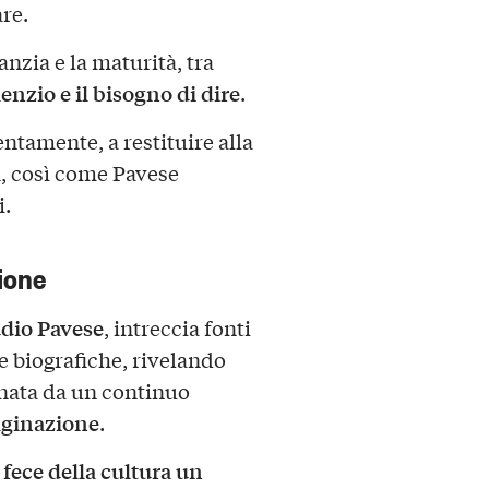
are.
anzia e la maturità, tra
ilenzio e il bisogno di dire
.
entamente, a restituire alla
a
, così come Pavese
i.
ione
dio Pavese
, intreccia fonti
ze biografiche, rivelando
egnata da un continuo
aginazione
.
fece della cultura un