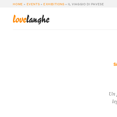
HOME
»
EVENTS
»
EXHIBITIONS
»
IL VIAGGIO DI PAVESE
love
langhe
S
Un 
le