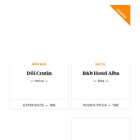
COUPON
WINEBAR
HOTEL
Döi Crutin
B&b Hotel Alba
— Neive —
— Alba —
16€
76€
EXPERIENCE —
ROOM'S PRICE —