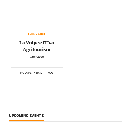
FARMHOUSE
La Volpe e l'Uva
Agritourism
— Cherasco —
70€
ROOM'S PRICE —
UPCOMING EVENTS