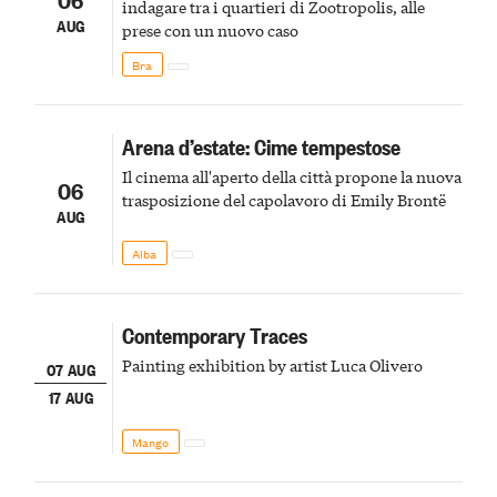
indagare tra i quartieri di Zootropolis, alle
AUG
prese con un nuovo caso
Bra
Arena d’estate: Cime tempestose
Il cinema all'aperto della città propone la nuova
06
trasposizione del capolavoro di Emily Brontë
AUG
Alba
Contemporary Traces
Painting exhibition by artist Luca Olivero
07 AUG
17 AUG
Mango