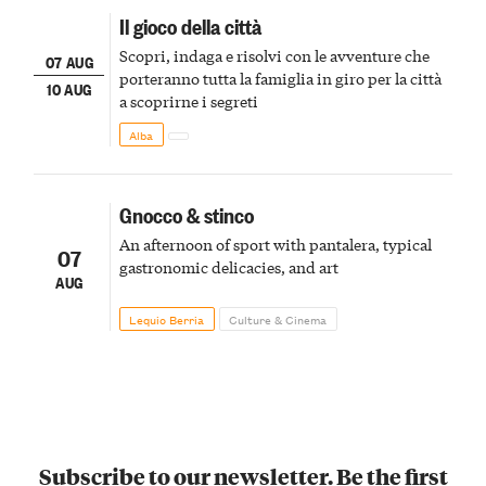
Il gioco della città
Scopri, indaga e risolvi con le avventure che
07 AUG
porteranno tutta la famiglia in giro per la città
10 AUG
a scoprirne i segreti
Alba
Gnocco & stinco
An afternoon of sport with pantalera, typical
07
gastronomic delicacies, and art
AUG
Lequio Berria
Culture & Cinema
Subscribe to our newsletter. Be the first