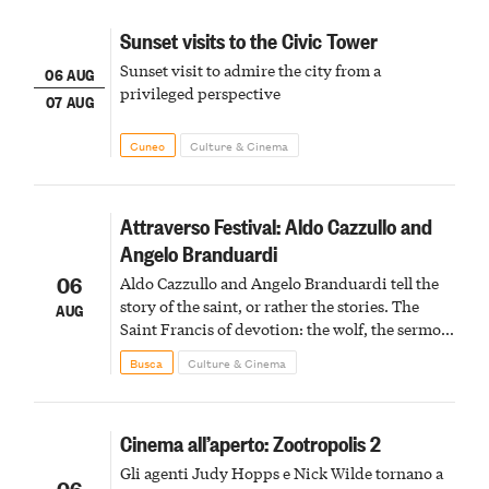
Sunset visits to the Civic Tower
Sunset visit to admire the city from a
06 AUG
privileged perspective
07 AUG
Cuneo
Culture & Cinema
Attraverso Festival: Aldo Cazzullo and
Angelo Branduardi
06
Aldo Cazzullo and Angelo Branduardi tell the
story of the saint, or rather the stories. The
AUG
Saint Francis of devotion: the wolf, the sermon
to the birds, the stigmata
Busca
Culture & Cinema
Cinema all’aperto: Zootropolis 2
Gli agenti Judy Hopps e Nick Wilde tornano a
06