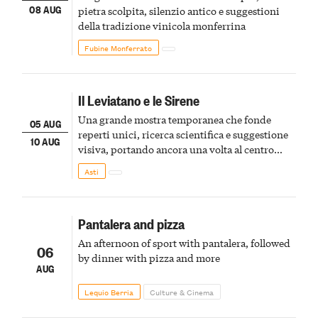
08 AUG
pietra scolpita, silenzio antico e suggestioni
della tradizione vinicola monferrina
Fubine Monferrato
Il Leviatano e le Sirene
Una grande mostra temporanea che fonde
05 AUG
reperti unici, ricerca scientifica e suggestione
10 AUG
visiva, portando ancora una volta al centro
della scena le meraviglie del passato astigiano
Asti
Pantalera and pizza
An afternoon of sport with pantalera, followed
06
by dinner with pizza and more
AUG
Lequio Berria
Culture & Cinema