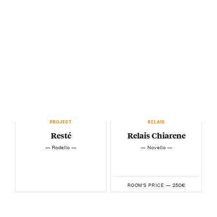
PROJECT
RELAIS
Resté
Relais Chiarene
— Rodello —
— Novello —
250€
ROOM'S PRICE —