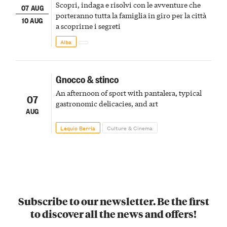
Scopri, indaga e risolvi con le avventure che
07 AUG
porteranno tutta la famiglia in giro per la città
10 AUG
a scoprirne i segreti
Alba
Gnocco & stinco
An afternoon of sport with pantalera, typical
07
gastronomic delicacies, and art
AUG
Lequio Berria
Culture & Cinema
Subscribe to our newsletter. Be the first
to discover all the news and offers!