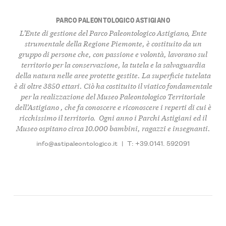
PARCO PALEONTOLOGICO ASTIGIANO
L’Ente di gestione del
Parco Paleontologico Astigiano
, Ente
strumentale della Regione Piemonte, è
costituito da un
gruppo di persone
che, con passione e volontà, l
avorano sul
territorio per la conservazione, la tutela e la salvaguardia
della natura nelle aree protette gestite
. La superficie tutelata
è di oltre
3850 ettar
i. Ciò ha costituito il viatico fondamentale
per la realizzazione del
Museo Paleontologico Territoriale
dell’Astigiano
, che fa conoscere e riconoscere i
reperti di cui è
ricchissimo il territorio
. Ogni anno i Parchi Astigiani ed il
Museo
ospitano circa 10.000 bambini, ragazzi e insegnanti
.
info@astipaleontologico.it
|
T: +39.0141. 592091