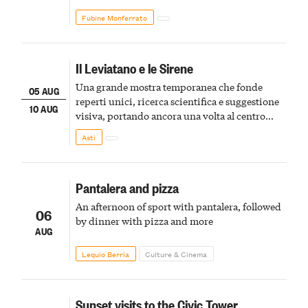
Fubine Monferrato
Il Leviatano e le Sirene
Una grande mostra temporanea che fonde
05 AUG
reperti unici, ricerca scientifica e suggestione
10 AUG
visiva, portando ancora una volta al centro
della scena le meraviglie del passato astigiano
Asti
Pantalera and pizza
An afternoon of sport with pantalera, followed
06
by dinner with pizza and more
AUG
Lequio Berria
Culture & Cinema
Sunset visits to the Civic Tower