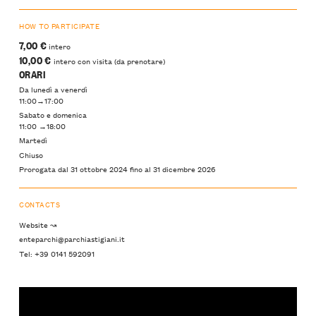
HOW TO PARTICIPATE
7,00 €
intero
10,00 €
intero con visita (da prenotare)
ORARI
Da lunedì a venerdì
11:00→17:00
Sabato e domenica
11:00 →18:00
Martedì
Chiuso
Prorogata dal 31 ottobre 2024 fino al 31 dicembre 2026
CONTACTS
Website ↝
enteparchi@parchiastigiani.it
Tel: +39 0141 592091