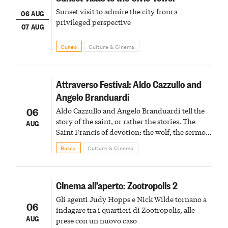
Sunset visit to admire the city from a
06 AUG
privileged perspective
07 AUG
Cuneo
Culture & Cinema
Attraverso Festival: Aldo Cazzullo and
Angelo Branduardi
06
Aldo Cazzullo and Angelo Branduardi tell the
story of the saint, or rather the stories. The
AUG
Saint Francis of devotion: the wolf, the sermon
to the birds, the stigmata
Busca
Culture & Cinema
Cinema all’aperto: Zootropolis 2
Gli agenti Judy Hopps e Nick Wilde tornano a
06
indagare tra i quartieri di Zootropolis, alle
AUG
prese con un nuovo caso