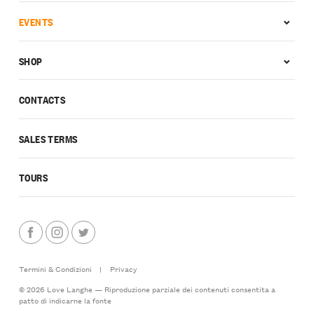
EVENTS
SHOP
CONTACTS
SALES TERMS
TOURS
Termini & Condizioni
|
Privacy
© 2026 Love Langhe — Riproduzione parziale dei contenuti consentita a
patto di indicarne la fonte