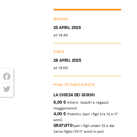
BEGINS
25 APRIL 2025
at 14:30
ENDS
28 APRIL 2025
at 13:00
HOW TO PARTICIPATE
Facebook
LA CHIESA DEI GIOCHI
Twitter
6,00 €
Intero (adulti e ragazzi
maggiorenni)
4,00 €
Ridotto (per i figli tra 12 e 17
anni)
GRATUITO
(per i figli under 12 e dal
terzo figlio (12-17 anni) in poi)