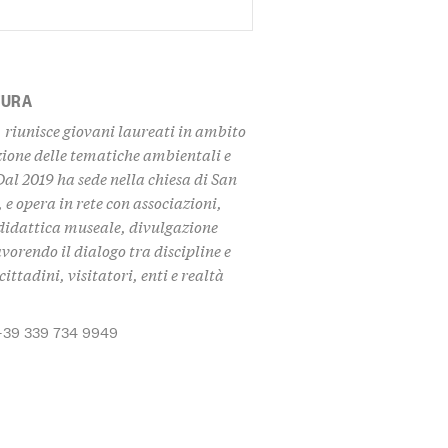
TURA
 riunisce giovani laureati in ambito
zione delle tematiche ambientali e
Dal 2019 ha sede nella chiesa di San
 e opera in rete con associazioni,
i didattica museale, divulgazione
avorendo il dialogo tra discipline e
ittadini, visitatori, enti e realtà
+39 339 734 9949