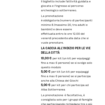
Il biglietto include l’attività guidata e
giocata e l’ingresso al percorso
archeologico sotterraneo.
La prenotazione
è obbligatoria (numero di partecipanti
minimo 8 /massimo 20, tra adulti e
bambini) e deve essere
effettuata entro le ore 12.00 del
venerdì precedente alla data che si
vuole prenotare.
LA CACCIA ALL’INDIZIO PER LE VIE
DELLA CITTÀ
10,00 €
per kit (un kit per equipaggi
fino a max 6 persone) se si svolge solo
questo modulo
5,00 €
per kit (un kit per equipaggi
fino a max 6 persone) se si partecipa
anche alla Chiesa dei Giochi
5,00 €
per kit per chi partecipa ad
Alba Sotterranea
La prenotazione è facoltativa, è
consigliata solo per i gruppi di famiglie
che partecipando richiedano tre o più