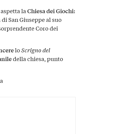
Chiesa dei Giochi:
aspetta la
a di San Giuseppe al suo
 sorprendente Coro dei
ncere
lo
Scrigno del
anile
della chiesa, punto
ia