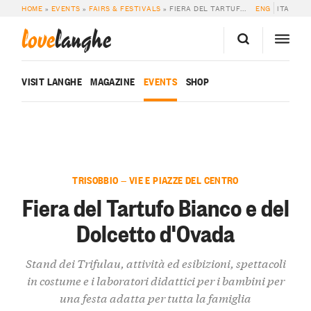
HOME
»
EVENTS
»
FAIRS & FESTIVALS
»
FIERA DEL TARTUFO BIANCO E DEL DOLCETTO D’OVADA
ENG
ITA
love
langhe
VISIT LANGHE
MAGAZINE
EVENTS
SHOP
TRISOBBIO — VIE E PIAZZE DEL CENTRO
Fiera del Tartufo Bianco e del
Dolcetto d'Ovada
Stand dei Trifulau, attività ed esibizioni, spettacoli
in costume e i laboratori didattici per i bambini per
una festa adatta per tutta la famiglia