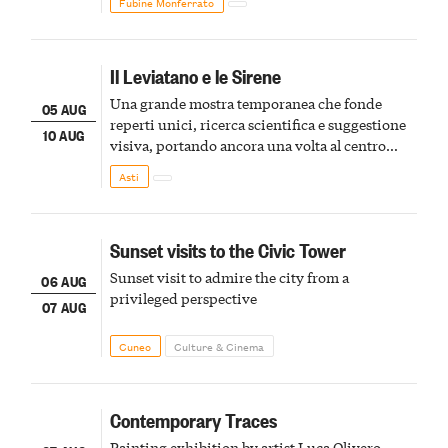
Fubine Monferrato
Il Leviatano e le Sirene
Una grande mostra temporanea che fonde
05 AUG
reperti unici, ricerca scientifica e suggestione
10 AUG
visiva, portando ancora una volta al centro
della scena le meraviglie del passato astigiano
Asti
Sunset visits to the Civic Tower
Sunset visit to admire the city from a
06 AUG
privileged perspective
07 AUG
Cuneo
Culture & Cinema
Contemporary Traces
Painting exhibition by artist Luca Olivero