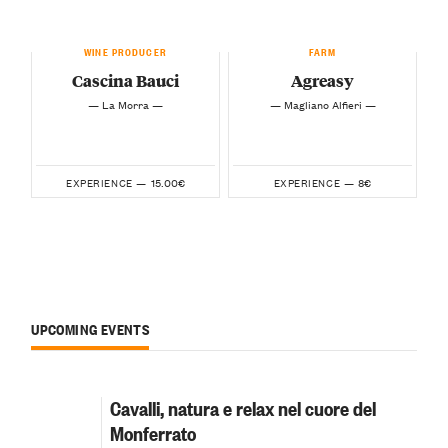
WINE PRODUCER
FARM
Cascina Bauci
Agreasy
— La Morra —
— Magliano Alfieri —
15.00€
8€
EXPERIENCE —
EXPERIENCE —
UPCOMING EVENTS
Cavalli, natura e relax nel cuore del
Monferrato