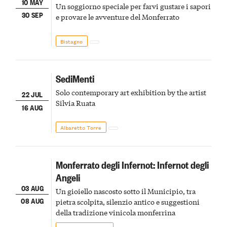
10 MAY
Un soggiorno speciale per farvi gustare i sapori
30 SEP
e provare le avventure del Monferrato
Bistagno
SediMenti
Solo contemporary art exhibition by the artist
22 JUL
Silvia Ruata
16 AUG
Albaretto Torre
Monferrato degli Infernot: Infernot degli
Angeli
03 AUG
Un gioiello nascosto sotto il Municipio, tra
08 AUG
pietra scolpita, silenzio antico e suggestioni
della tradizione vinicola monferrina