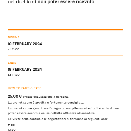
nel rischio di
.
non poter essere ricevuto
BEGINS
10 FEBRUARY 2024
at 11:00
ENDS
18 FEBRUARY 2024
at 17:30
HOW TO PARTICIPATE
25,00 €
prezzo degustazione a persona.
La prenotazione è gradita e fortemente consigliata.
La prenotazione garantisce l’adeguata accoglienza ed evita il rischio di non
poter essere accolti a causa dell’alta affluenza all'iniziativa.
Le visite della cantina e le degustazioni si terranno ai seguenti orari:
11:00
13:30