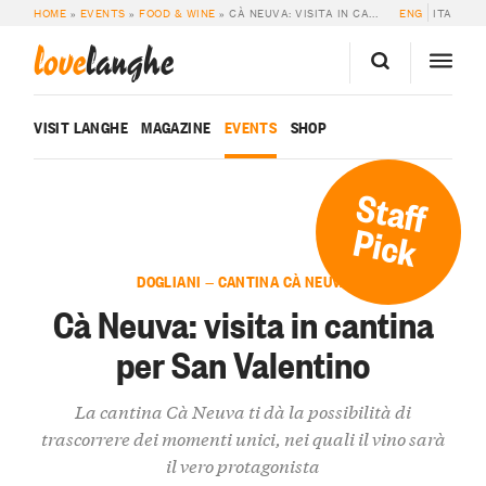
HOME
»
EVENTS
»
FOOD & WINE
»
CÀ NEUVA: VISITA IN CANTINA PER SAN VALENTINO
ENG
ITA
love
langhe
VISIT LANGHE
MAGAZINE
EVENTS
SHOP
Staff
Pick
DOGLIANI — CANTINA CÀ NEUVA
Cà Neuva: visita in cantina
per San Valentino
La cantina Cà Neuva ti dà la possibilità di
trascorrere dei momenti unici, nei quali il vino sarà
il vero protagonista