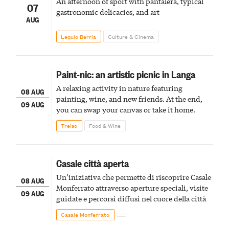
An afternoon of sport with pantalera, typical
07
gastronomic delicacies, and art
AUG
Lequio Berria
Culture & Cinema
Paint-nic: an artistic picnic in Langa
A relaxing activity in nature featuring
08 AUG
painting, wine, and new friends. At the end,
09 AUG
you can swap your canvas or take it home.
Treiso
Food & Wine
Casale città aperta
Un’iniziativa che permette di riscoprire Casale
08 AUG
Monferrato attraverso aperture speciali, visite
09 AUG
guidate e percorsi diffusi nel cuore della città
Casale Monferrato