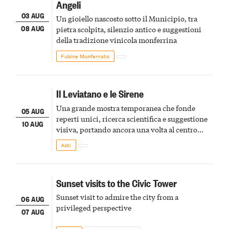
Angeli
03 AUG
Un gioiello nascosto sotto il Municipio, tra
08 AUG
pietra scolpita, silenzio antico e suggestioni
della tradizione vinicola monferrina
Fubine Monferrato
Il Leviatano e le Sirene
Una grande mostra temporanea che fonde
05 AUG
reperti unici, ricerca scientifica e suggestione
10 AUG
visiva, portando ancora una volta al centro
della scena le meraviglie del passato astigiano
Asti
Sunset visits to the Civic Tower
Sunset visit to admire the city from a
06 AUG
privileged perspective
07 AUG