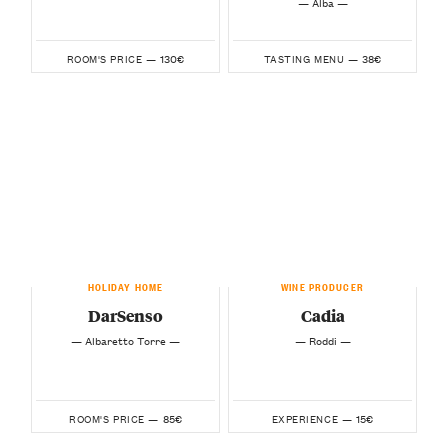
— Alba —
130€
38€
ROOM'S PRICE —
TASTING MENU —
HOLIDAY HOME
WINE PRODUCER
DarSenso
Cadia
— Albaretto Torre —
— Roddi —
85€
15€
ROOM'S PRICE —
EXPERIENCE —