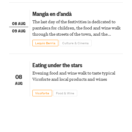
Mangia en d’andà
The last day of the festivities is dedicated to
08 AUG
pantalera for children, the food and wine walk
09 AUG
through the streets of the town, and the
fireworks finale
Lequio Berria
Culture & Cinema
Eating under the stars
Evening food and wine walk to taste typical
08
Vicoforte and local products and wines
AUG
Vicoforte
Food & Wine