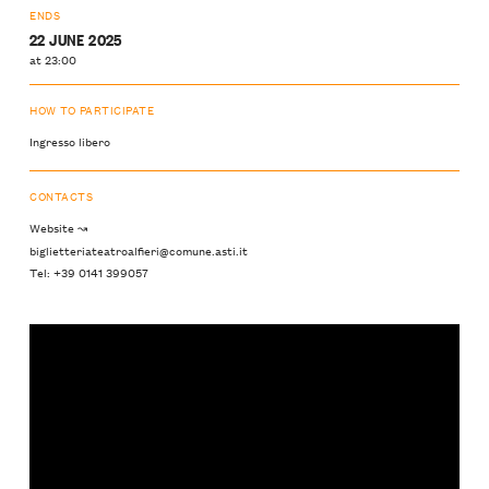
ENDS
22 JUNE 2025
at 23:00
HOW TO PARTICIPATE
Ingresso libero
CONTACTS
Website ↝
biglietteriateatroalfieri@comune.asti.it
Tel: +39 0141 399057