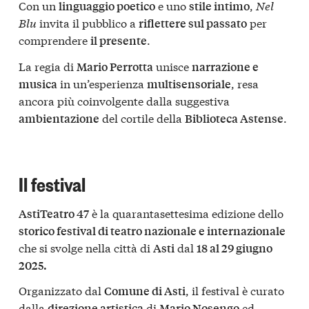
Con un
e uno
,
Nel
linguaggio poetico
stile intimo
Blu
invita il pubblico a
per
riflettere sul passato
comprendere
.
il presente
La regia di
unisce
Mario Perrotta
narrazione e
in un’esperienza
, resa
musica
multisensoriale
ancora più coinvolgente dalla suggestiva
del cortile della
.
ambientazione
Biblioteca Astense
Il festival
è la quarantasettesima edizione dello
AstiTeatro 47
storico festival di teatro nazionale e internazionale
che si svolge nella città di
dal
Asti
18 al 29 giugno
2025.
Organizzato dal
, il festival è curato
Comune di Asti
dalla
di
ed
direzione artistica
Mario Nosengo