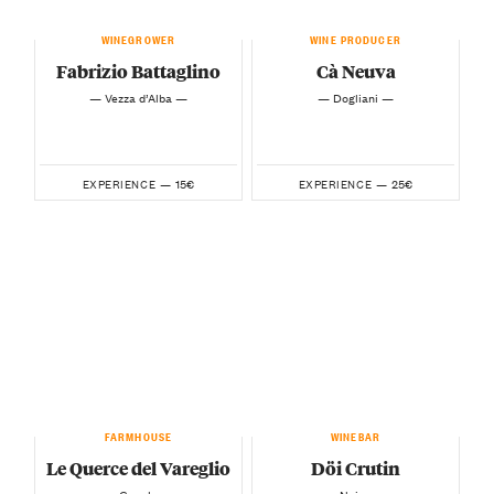
WINEGROWER
WINE PRODUCER
Fabrizio Battaglino
Cà Neuva
— Vezza d’Alba —
— Dogliani —
15€
25€
EXPERIENCE —
EXPERIENCE —
FARMHOUSE
WINEBAR
Le Querce del Vareglio
Döi Crutin