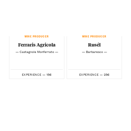
WINE PRODUCER
WINE PRODUCER
Ferraris Agricola
Rusél
— Castagnole Monferrato —
— Barbaresco —
15€
25€
EXPERIENCE —
EXPERIENCE —