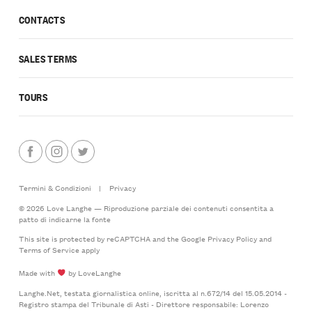
CONTACTS
SALES TERMS
TOURS
Termini & Condizioni
|
Privacy
© 2026 Love Langhe — Riproduzione parziale dei contenuti consentita a
patto di indicarne la fonte
This site is protected by reCAPTCHA and the Google
Privacy Policy
and
Terms of Service
apply
Made with
by LoveLanghe
Langhe.Net, testata giornalistica online, iscritta al n.672/14 del 15.05.2014 -
Registro stampa del Tribunale di Asti - Direttore responsabile: Lorenzo