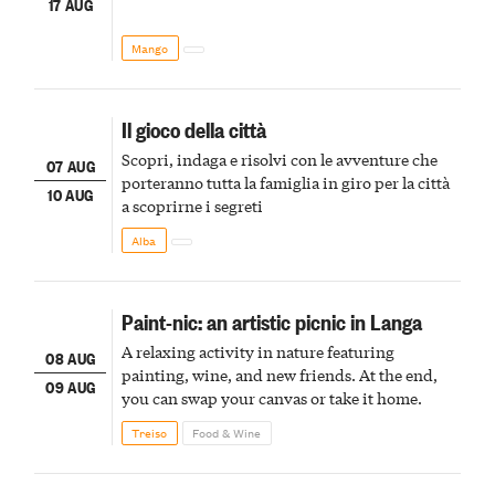
17 AUG
Mango
Il gioco della città
Scopri, indaga e risolvi con le avventure che
07 AUG
porteranno tutta la famiglia in giro per la città
10 AUG
a scoprirne i segreti
Alba
Paint-nic: an artistic picnic in Langa
A relaxing activity in nature featuring
08 AUG
painting, wine, and new friends. At the end,
09 AUG
you can swap your canvas or take it home.
Treiso
Food & Wine