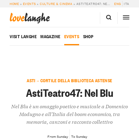
HOME
»
EVENTS
»
CULTURE & CINEMA
»
ASTITEATRO47: NEL BLU
ENG
ITA
love
langhe
VISIT LANGHE
MAGAZINE
EVENTS
SHOP
ASTI — CORTILE DELLA BIBLIOTECA ASTENSE
AstiTeatro47: Nel Blu
Nel Blu è un omaggio poetico e musicale a Domenico
Modugno e all’Italia del boom economico, tra
memoria, canzoni e racconto collettivo
From Sunday
To Sunday