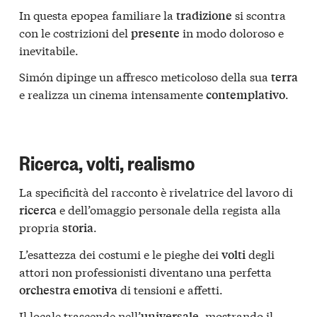
In questa epopea familiare la
si scontra
tradizione
con le costrizioni del
in modo doloroso e
presente
inevitabile.
Simón dipinge un affresco meticoloso della sua
terra
e realizza un cinema intensamente
.
contemplativo
Ricerca, volti, realismo
La specificità del racconto è rivelatrice del lavoro di
e dell’omaggio personale della regista alla
ricerca
propria
.
storia
L’esattezza dei costumi e le pieghe dei
degli
volti
attori non professionisti diventano una perfetta
di tensioni e affetti.
orchestra emotiva
Il locale trascende nell’
, mostrando il
universale