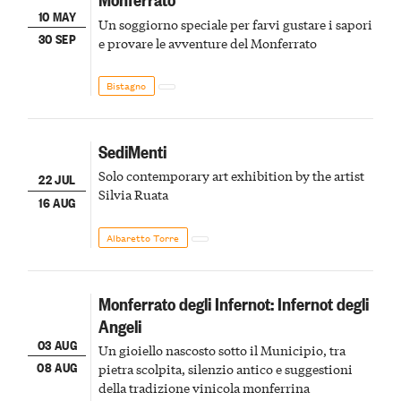
10 MAY
Un soggiorno speciale per farvi gustare i sapori
30 SEP
e provare le avventure del Monferrato
Bistagno
SediMenti
Solo contemporary art exhibition by the artist
22 JUL
Silvia Ruata
16 AUG
Albaretto Torre
Monferrato degli Infernot: Infernot degli
Angeli
03 AUG
Un gioiello nascosto sotto il Municipio, tra
08 AUG
pietra scolpita, silenzio antico e suggestioni
della tradizione vinicola monferrina