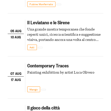
Fubine Monferrato
Il Leviatano e le Sirene
Una grande mostra temporanea che fonde
05 AUG
reperti unici, ricerca scientifica e suggestione
10 AUG
visiva, portando ancora una volta al centro
della scena le meraviglie del passato astigiano
Asti
Contemporary Traces
Painting exhibition by artist Luca Olivero
07 AUG
17 AUG
Mango
Il gioco della città