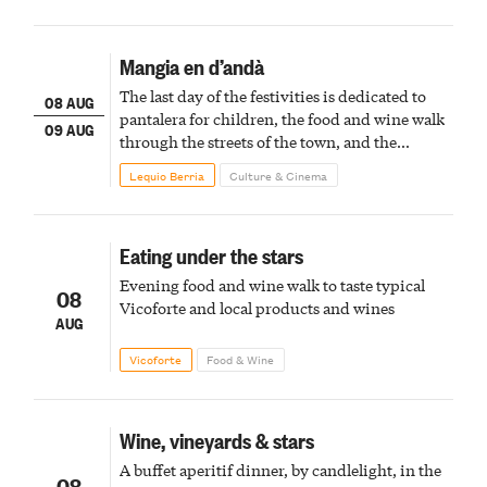
Mangia en d’andà
The last day of the festivities is dedicated to
08 AUG
pantalera for children, the food and wine walk
09 AUG
through the streets of the town, and the
fireworks finale
Lequio Berria
Culture & Cinema
Eating under the stars
Evening food and wine walk to taste typical
08
Vicoforte and local products and wines
AUG
Vicoforte
Food & Wine
Wine, vineyards & stars
A buffet aperitif dinner, by candlelight, in the
08