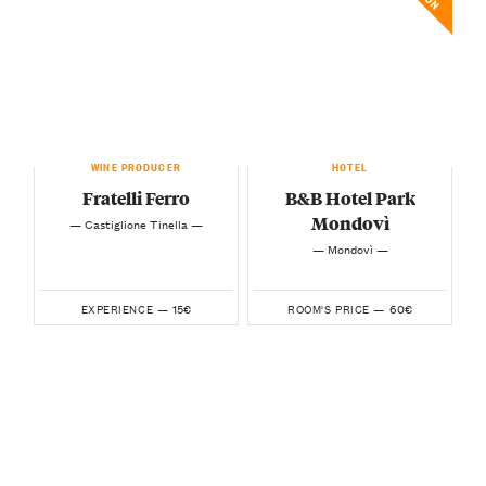
WINE PRODUCER
HOTEL
Fratelli Ferro
B&B Hotel Park
Mondovì
— Castiglione Tinella —
— Mondovì —
15€
60€
EXPERIENCE —
ROOM'S PRICE —