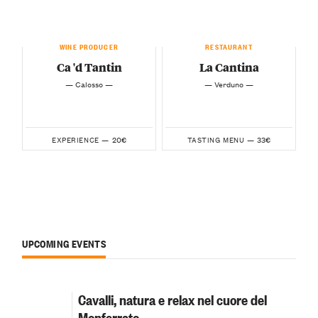
WINE PRODUCER
RESTAURANT
Ca 'd Tantin
La Cantina
— Calosso —
— Verduno —
20€
33€
EXPERIENCE —
TASTING MENU —
UPCOMING EVENTS
Cavalli, natura e relax nel cuore del
Monferrato