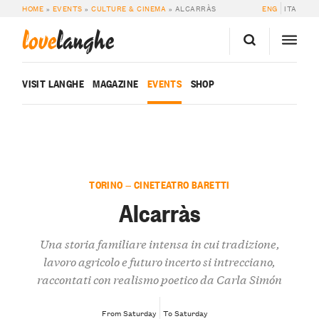
HOME
»
EVENTS
»
CULTURE & CINEMA
»
ALCARRÀS
ENG
ITA
love
langhe
VISIT LANGHE
MAGAZINE
EVENTS
SHOP
TORINO — CINETEATRO BARETTI
Alcarràs
Una storia familiare intensa in cui tradizione,
lavoro agricolo e futuro incerto si intrecciano,
raccontati con realismo poetico da Carla Simón
From Saturday
To Saturday