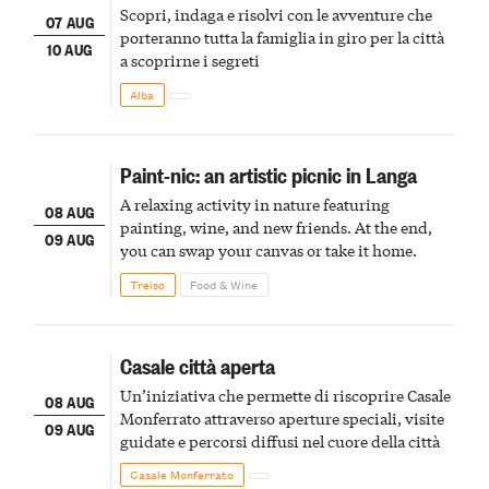
Scopri, indaga e risolvi con le avventure che
07 AUG
porteranno tutta la famiglia in giro per la città
10 AUG
a scoprirne i segreti
Alba
Paint-nic: an artistic picnic in Langa
A relaxing activity in nature featuring
08 AUG
painting, wine, and new friends. At the end,
09 AUG
you can swap your canvas or take it home.
Treiso
Food & Wine
Casale città aperta
Un’iniziativa che permette di riscoprire Casale
08 AUG
Monferrato attraverso aperture speciali, visite
09 AUG
guidate e percorsi diffusi nel cuore della città
Casale Monferrato