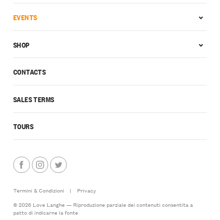
EVENTS
SHOP
CONTACTS
SALES TERMS
TOURS
Termini & Condizioni
|
Privacy
© 2026 Love Langhe — Riproduzione parziale dei contenuti consentita a
patto di indicarne la fonte