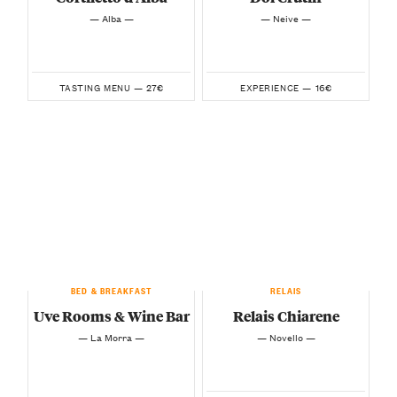
— Alba —
— Neive —
27€
16€
TASTING MENU —
EXPERIENCE —
BED & BREAKFAST
RELAIS
Uve Rooms & Wine Bar
Relais Chiarene
— La Morra —
— Novello —