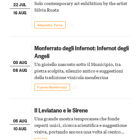
Solo contemporary art exhibition by the artist
22 JUL
Silvia Ruata
16 AUG
Albaretto Torre
Monferrato degli Infernot: Infernot degli
Angeli
03 AUG
Un gioiello nascosto sotto il Municipio, tra
08 AUG
pietra scolpita, silenzio antico e suggestioni
della tradizione vinicola monferrina
Fubine Monferrato
Il Leviatano e le Sirene
Una grande mostra temporanea che fonde
05 AUG
reperti unici, ricerca scientifica e suggestione
10 AUG
visiva, portando ancora una volta al centro
della scena le meraviglie del passato astigiano