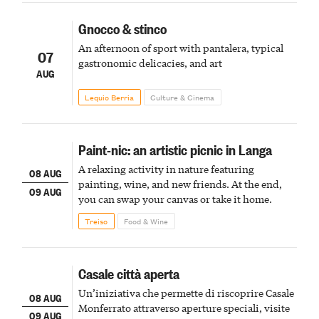
Gnocco & stinco
An afternoon of sport with pantalera, typical
07
gastronomic delicacies, and art
AUG
Lequio Berria
Culture & Cinema
Paint-nic: an artistic picnic in Langa
A relaxing activity in nature featuring
08 AUG
painting, wine, and new friends. At the end,
09 AUG
you can swap your canvas or take it home.
Treiso
Food & Wine
Casale città aperta
Un’iniziativa che permette di riscoprire Casale
08 AUG
Monferrato attraverso aperture speciali, visite
09 AUG