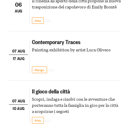
Il cinema all'aperto della città propone la nuova
06
trasposizione del capolavoro di Emily Brontë
AUG
Alba
Contemporary Traces
Painting exhibition by artist Luca Olivero
07 AUG
17 AUG
Mango
Il gioco della città
Scopri, indaga e risolvi con le avventure che
07 AUG
porteranno tutta la famiglia in giro per la città
10 AUG
a scoprirne i segreti
Alba