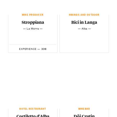
WINE PRODUCER
HIKINGS AND OUTDOOR
Stroppiana
Bici in Langa
— La Morra —
— Alba —
30€
EXPERIENCE —
HOTEL RESTAURANT
WINEBAR
Cortiletto d'Alba
Döi Crutin