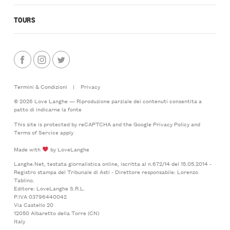
TOURS
Termini & Condizioni
|
Privacy
© 2026 Love Langhe — Riproduzione parziale dei contenuti consentita a
patto di indicarne la fonte
This site is protected by reCAPTCHA and the Google
Privacy Policy
and
Terms of Service
apply
Made with
by LoveLanghe
Langhe.Net, testata giornalistica online, iscritta al n.672/14 del 15.05.2014 -
Registro stampa del Tribunale di Asti - Direttore responsabile: Lorenzo
Tablino.
Editore: LoveLanghe S.R.L.
P.IVA 03796440042
Via Castello 20
12050 Albaretto della Torre (CN)
Italy