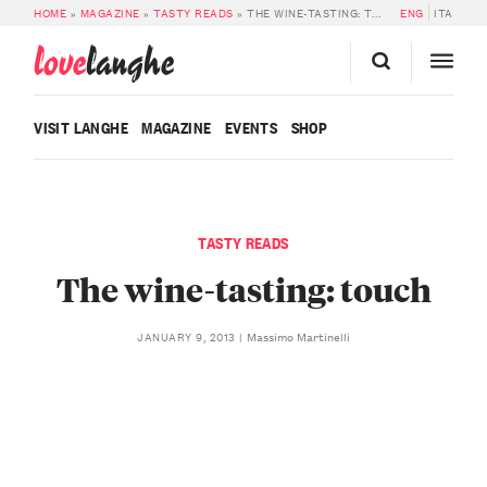
HOME
»
MAGAZINE
»
TASTY READS
»
THE WINE-TASTING: TOUCH
ENG
ITA
love
langhe
VISIT LANGHE
MAGAZINE
EVENTS
SHOP
TASTY READS
The wine-tasting: touch
Massimo Martinelli
JANUARY 9, 2013