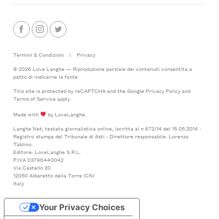
Termini & Condizioni
|
Privacy
© 2026 Love Langhe — Riproduzione parziale dei contenuti consentita a
patto di indicarne la fonte
This site is protected by reCAPTCHA and the Google
Privacy Policy
and
Terms of Service
apply
Made with
by LoveLanghe
Langhe.Net, testata giornalistica online, iscritta al n.672/14 del 15.05.2014 -
Registro stampa del Tribunale di Asti - Direttore responsabile: Lorenzo
Tablino.
Editore: LoveLanghe S.R.L.
P.IVA 03796440042
Via Castello 20
12050 Albaretto della Torre (CN)
Italy
Your Privacy Choices