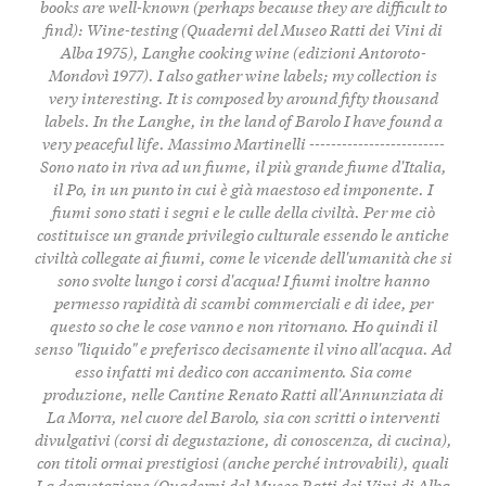
books are well-known (perhaps because they are difficult to
find): Wine-testing (Quaderni del Museo Ratti dei Vini di
Alba 1975), Langhe cooking wine (edizioni Antoroto-
Mondovì 1977). I also gather wine labels; my collection is
very interesting. It is composed by around fifty thousand
labels. In the Langhe, in the land of Barolo I have found a
very peaceful life. Massimo Martinelli -------------------------
Sono nato in riva ad un fiume, il più grande fiume d'Italia,
il Po, in un punto in cui è già maestoso ed imponente. I
fiumi sono stati i segni e le culle della civiltà. Per me ciò
costituisce un grande privilegio culturale essendo le antiche
civiltà collegate ai fiumi, come le vicende dell'umanità che si
sono svolte lungo i corsi d'acqua! I fiumi inoltre hanno
permesso rapidità di scambi commerciali e di idee, per
questo so che le cose vanno e non ritornano. Ho quindi il
senso "liquido" e preferisco decisamente il vino all'acqua. Ad
esso infatti mi dedico con accanimento. Sia come
produzione, nelle Cantine Renato Ratti all'Annunziata di
La Morra, nel cuore del Barolo, sia con scritti o interventi
divulgativi (corsi di degustazione, di conoscenza, di cucina),
con titoli ormai prestigiosi (anche perché introvabili), quali
La degustazione (Quaderni del Museo Ratti dei Vini di Alba