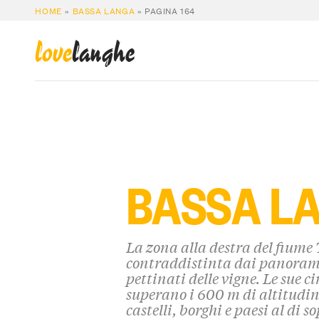
HOME
»
BASSA LANGA
»
PAGINA 164
love
langhe
BASSA L
La zona alla destra del fiume
contraddistinta dai panorami
pettinati delle vigne. Le sue 
superano i 600 m di altitudin
castelli, borghi e paesi al di s