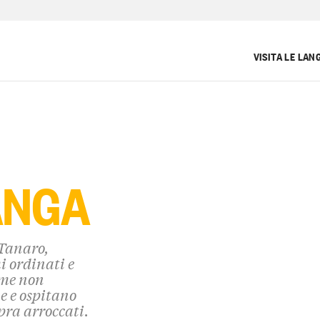
VISITA LE LAN
ANGA
 Tanaro,
 ordinati e
cime non
e e ospitano
opra arroccati.