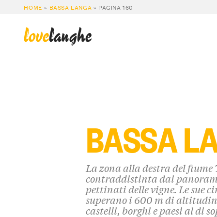
HOME
»
BASSA LANGA
»
PAGINA 160
love
langhe
BASSA L
La zona alla destra del fiume
contraddistinta dai panorami
pettinati delle vigne. Le sue 
superano i 600 m di altitudin
castelli, borghi e paesi al di s