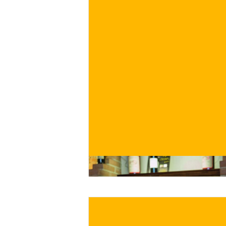
€
ACQUISTA ORA
/ per