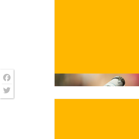
€
ACQUISTA ORA
/ per
Facebook
Twitter