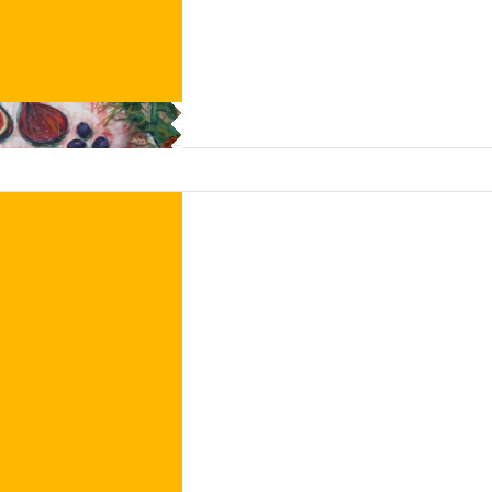
a voglia di
 a contatto
da un cestino
nerie
izione poco