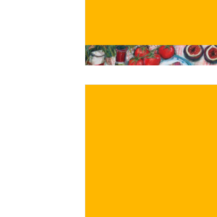
Non so a te, ma io ho tant
organizzare un bel picnic
con la natura, corredato 
di vimini carico di ghiotto
preparate con cura e ded
prima della partenza!