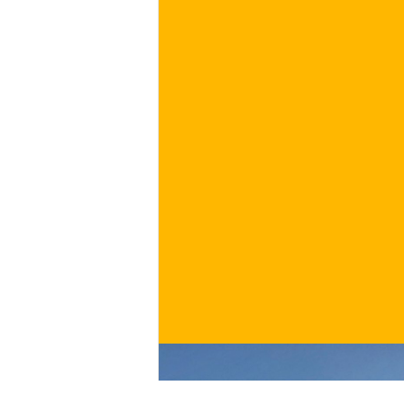
€
ACQUISTA ORA
/ per