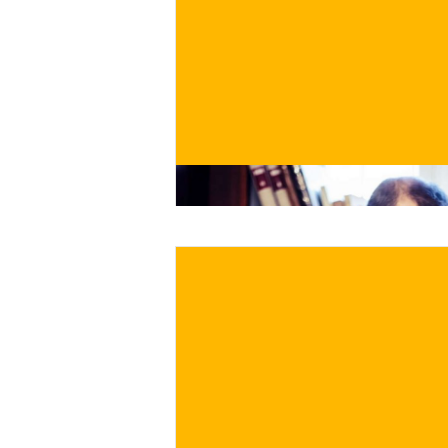
€
/ per