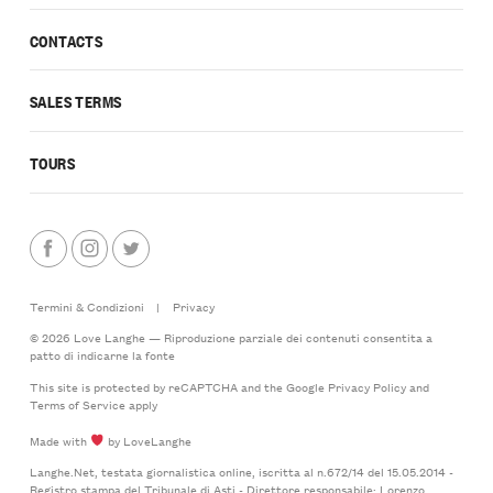
CONTACTS
SALES TERMS
TOURS
Termini & Condizioni
|
Privacy
© 2026 Love Langhe — Riproduzione parziale dei contenuti consentita a
patto di indicarne la fonte
This site is protected by reCAPTCHA and the Google
Privacy Policy
and
Terms of Service
apply
Made with
by LoveLanghe
Langhe.Net, testata giornalistica online, iscritta al n.672/14 del 15.05.2014 -
Registro stampa del Tribunale di Asti - Direttore responsabile: Lorenzo