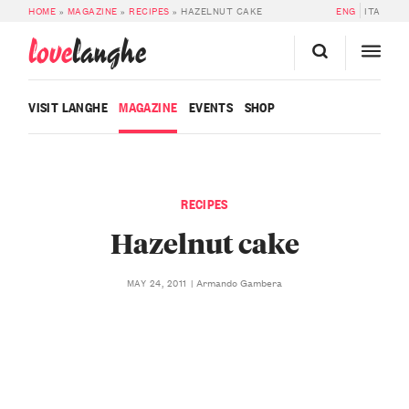
HOME
»
MAGAZINE
»
RECIPES
»
HAZELNUT CAKE
ENG
ITA
love
langhe
VISIT LANGHE
MAGAZINE
EVENTS
SHOP
RECIPES
Hazelnut cake
Armando Gambera
MAY 24, 2011