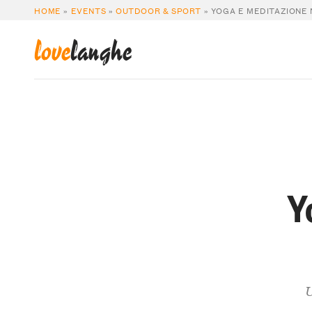
HOME
»
EVENTS
»
OUTDOOR & SPORT
»
YOGA E MEDITAZIONE
love
langhe
Y
U