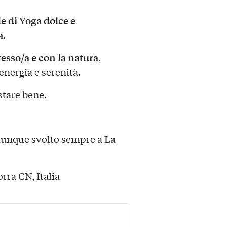
e di Yoga dolce e
a
.
tesso/a e con la natura
,
energia e serenità.
stare bene.
munque svolto sempre a La
orra CN, Italia