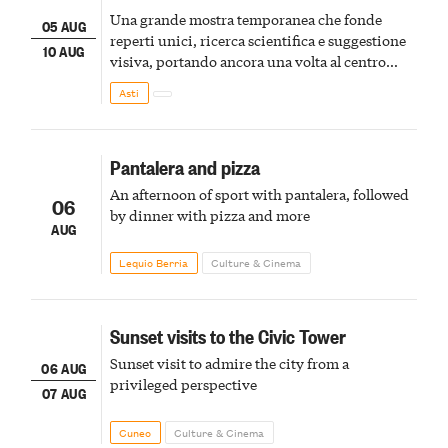
Una grande mostra temporanea che fonde
05 AUG
reperti unici, ricerca scientifica e suggestione
10 AUG
visiva, portando ancora una volta al centro
della scena le meraviglie del passato astigiano
Asti
Pantalera and pizza
An afternoon of sport with pantalera, followed
06
by dinner with pizza and more
AUG
Lequio Berria
Culture & Cinema
Sunset visits to the Civic Tower
Sunset visit to admire the city from a
06 AUG
privileged perspective
07 AUG
Cuneo
Culture & Cinema