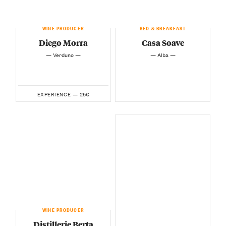
WINE PRODUCER
BED & BREAKFAST
Diego Morra
Casa Soave
— Verduno —
— Alba —
25€
EXPERIENCE —
WINE PRODUCER
Distillerie Berta