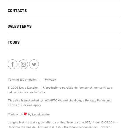
CONTACTS
SALES TERMS
TOURS
Termini & Condizioni
|
Privacy
© 2026 Love Langhe — Riproduzione parziale dei contenuti consentita a
patto di indicarne la fonte
This site is protected by reCAPTCHA and the Google
Privacy Policy
and
Terms of Service
apply
Made with
by LoveLanghe
Langhe.Net, testata giornalistica online, iscritta al n.672/14 del 15.05.2014 -
Registro stampa del Tribunale di Asti - Direttore responsabile: Lorenzo