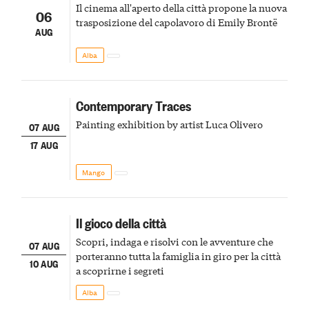
Il cinema all'aperto della città propone la nuova
06
trasposizione del capolavoro di Emily Brontë
AUG
Alba
Contemporary Traces
Painting exhibition by artist Luca Olivero
07 AUG
17 AUG
Mango
Il gioco della città
Scopri, indaga e risolvi con le avventure che
07 AUG
porteranno tutta la famiglia in giro per la città
10 AUG
a scoprirne i segreti
Alba