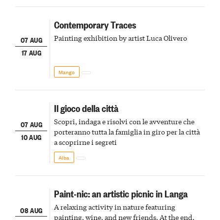
Contemporary Traces
Painting exhibition by artist Luca Olivero
07 AUG
17 AUG
Mango
Il gioco della città
Scopri, indaga e risolvi con le avventure che
07 AUG
porteranno tutta la famiglia in giro per la città
10 AUG
a scoprirne i segreti
Alba
Paint-nic: an artistic picnic in Langa
A relaxing activity in nature featuring
08 AUG
painting, wine, and new friends. At the end,