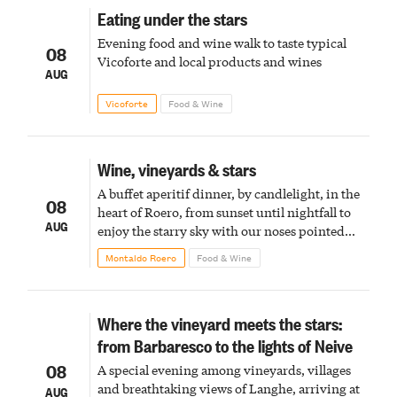
Eating under the stars
Evening food and wine walk to taste typical
08
Vicoforte and local products and wines
AUG
Vicoforte
Food & Wine
Wine, vineyards & stars
A buffet aperitif dinner, by candlelight, in the
08
heart of Roero, from sunset until nightfall to
AUG
enjoy the starry sky with our noses pointed
upward
Montaldo Roero
Food & Wine
Where the vineyard meets the stars:
from Barbaresco to the lights of Neive
08
A special evening among vineyards, villages
and breathtaking views of Langhe, arriving at
AUG