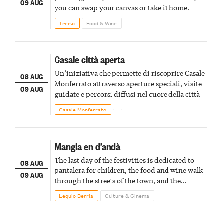
09 AUG
you can swap your canvas or take it home.
Treiso
Food & Wine
Casale città aperta
Un’iniziativa che permette di riscoprire Casale
08 AUG
Monferrato attraverso aperture speciali, visite
09 AUG
guidate e percorsi diffusi nel cuore della città
Casale Monferrato
Mangia en d’andà
The last day of the festivities is dedicated to
08 AUG
pantalera for children, the food and wine walk
09 AUG
through the streets of the town, and the
fireworks finale
Lequio Berria
Culture & Cinema