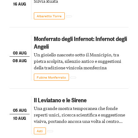
Silvia Ruata
16 AUG
Albaretto Torre
Monferrato degli Infernot: Infernot degli
Angeli
03 AUG
Un gioiello nascosto sotto il Municipio, tra
08 AUG
pietra scolpita, silenzio antico e suggestioni
della tradizione vinicola monferrina
Fubine Monferrato
Il Leviatano e le Sirene
Una grande mostra temporanea che fonde
05 AUG
reperti unici, ricerca scientifica e suggestione
10 AUG
visiva, portando ancora una volta al centro
della scena le meraviglie del passato astigiano
Asti