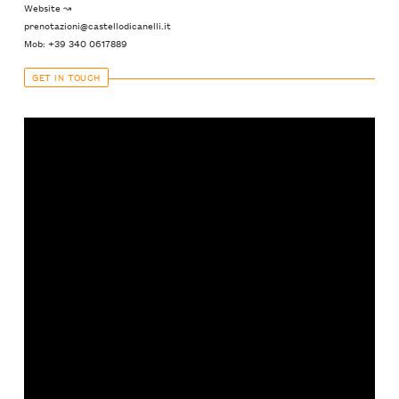
Website ↝
prenotazioni@castellodicanelli.it
Mob: +39 340 0617889
GET IN TOUCH