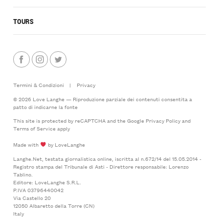
TOURS
Termini & Condizioni
|
Privacy
© 2026 Love Langhe — Riproduzione parziale dei contenuti consentita a
patto di indicarne la fonte
This site is protected by reCAPTCHA and the Google
Privacy Policy
and
Terms of Service
apply
Made with
by LoveLanghe
Langhe.Net, testata giornalistica online, iscritta al n.672/14 del 15.05.2014 -
Registro stampa del Tribunale di Asti - Direttore responsabile: Lorenzo
Tablino.
Editore: LoveLanghe S.R.L.
P.IVA 03796440042
Via Castello 20
12050 Albaretto della Torre (CN)
Italy