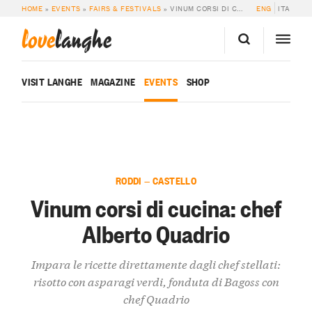
HOME
»
EVENTS
»
FAIRS & FESTIVALS
»
VINUM CORSI DI CUCINA: CHEF ALBERTO QUADRIO
ENG
ITA
love
langhe
VISIT LANGHE
MAGAZINE
EVENTS
SHOP
RODDI — CASTELLO
Vinum corsi di cucina: chef
Alberto Quadrio
Impara le ricette direttamente dagli chef stellati:
risotto con asparagi verdi, fonduta di Bagoss con
chef Quadrio