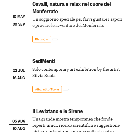
Cavalli, natura e relax nel cuore del
Monferrato
10 MAY
Un soggiorno speciale per farvi gustare i sapori
30 SEP
e provare le avventure del Monferrato
Bistagno
SediMenti
Solo contemporary art exhibition by the artist
22 JUL
Silvia Ruata
16 AUG
Albaretto Torre
Il Leviatano e le Sirene
Una grande mostra temporanea che fonde
05 AUG
reperti unici, ricerca scientifica e suggestione
10 AUG
visiva, portando ancora una volta al centro