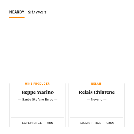
NEARBY
this event
WINE PRODUCER
RELAIS
Beppe Marino
Relais Chiarene
— Santo Stefano Belbo —
— Novello —
25€
250€
EXPERIENCE —
ROOM'S PRICE —