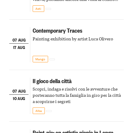
della scena le meraviglie del passato astigiano
Asti
Contemporary Traces
Painting exhibition by artist Luca Olivero
07 AUG
17 AUG
Mango
Il gioco della città
Scopri, indaga e risolvi con le avventure che
07 AUG
porteranno tutta la famiglia in giro per la città
10 AUG
a scoprirne i segreti
Alba
Paint-nic: an artistic picnic in Langa