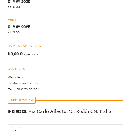
01 MAY 2025
at 10:30
ENDS
01 MAY 2025
at 13:30
HOW TO PARTICIPATE
110,00 €
a persona
CONTACTS
Website ↝
info@vinumalba.com
Tel: +39 0173 361051
GET IN TOUCH
Via Carlo Alberto, 15, Roddi CN, Italia
INDIRIZZO: