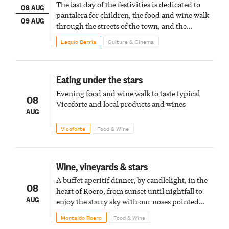
The last day of the festivities is dedicated to
08 AUG
pantalera for children, the food and wine walk
09 AUG
through the streets of the town, and the
fireworks finale
Lequio Berria
Culture & Cinema
Eating under the stars
Evening food and wine walk to taste typical
08
Vicoforte and local products and wines
AUG
Vicoforte
Food & Wine
Wine, vineyards & stars
A buffet aperitif dinner, by candlelight, in the
08
heart of Roero, from sunset until nightfall to
AUG
enjoy the starry sky with our noses pointed
upward
Montaldo Roero
Food & Wine