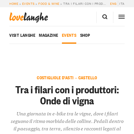
HOME
»
EVENTS
»
FOOD & WINE
»
TRA I FILARI CON I PRODUTTORI: ONDE DI VIGNA
ENG
ITA
love
langhe
VISIT LANGHE
MAGAZINE
EVENTS
SHOP
COSTIGLIOLE D’ASTI — CASTELLO
Tra i filari con i produttori:
Onde di vigna
Una giornata in e-bike tra le vigne, dove i filari
seguono il ritmo morbido delle colline. Pedali dentro
il paesaggio, tra terra, silenzio e racconti legati al