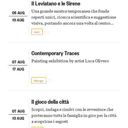
Il Leviatano e le Sirene
Una grande mostra temporanea che fonde
05 AUG
reperti unici, ricerca scientifica e suggestione
10 AUG
visiva, portando ancora una volta al centro
della scena le meraviglie del passato astigiano
Asti
Contemporary Traces
Painting exhibition by artist Luca Olivero
07 AUG
17 AUG
Mango
Il gioco della città
Scopri, indaga e risolvi con le avventure che
07 AUG
porteranno tutta la famiglia in giro per la città
10 AUG
a scoprirne i segreti