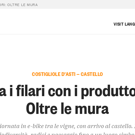
ORI: OLTRE LE MURA
VISIT LAN
COSTIGLIOLE D’ASTI — CASTELLO
a i filari con i produtto
Oltre le mura
ornata in e-bike tra le vigne, con arrivo al castello.
iodiversità, radici e paesaggio fino a un luogo simbo