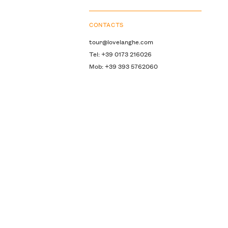
CONTACTS
tour@lovelanghe.com
Tel: +39 0173 216026
Mob: +39 393 5762060