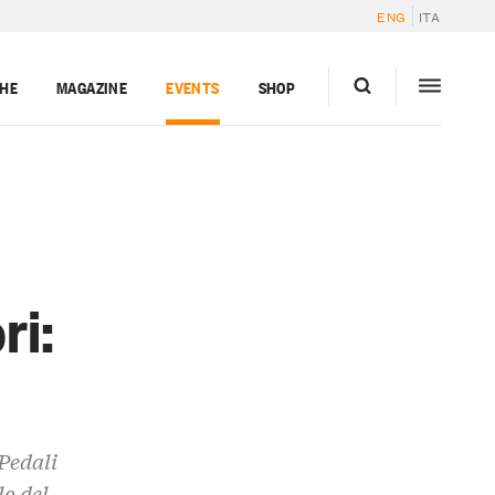
ENG
ITA
GHE
MAGAZINE
EVENTS
SHOP
ri:
 Pedali
lo del