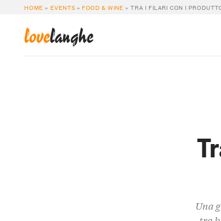
HOME
»
EVENTS
»
FOOD & WINE
»
TRA I FILARI CON I PRODUTT
love
langhe
Tr
Una gi
tra b