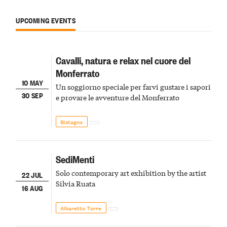
UPCOMING EVENTS
Cavalli, natura e relax nel cuore del
Monferrato
10 MAY
Un soggiorno speciale per farvi gustare i sapori
30 SEP
e provare le avventure del Monferrato
Bistagno
SediMenti
Solo contemporary art exhibition by the artist
22 JUL
Silvia Ruata
16 AUG
Albaretto Torre