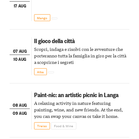
17 AUG
Mango
Il gioco della città
Scopri, indaga e risolvi con le avventure che
07 AUG
porteranno tutta la famiglia in giro per la città
10 AUG
a scoprirne i segreti
Alba
Paint-nic: an artistic picnic in Langa
A relaxing activity in nature featuring
08 AUG
painting, wine, and new friends. At the end,
09 AUG
you can swap your canvas or take it home.
Treiso
Food & Wine