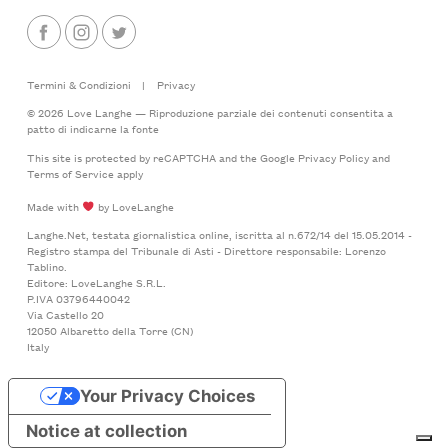
Termini & Condizioni
|
Privacy
© 2026 Love Langhe — Riproduzione parziale dei contenuti consentita a
patto di indicarne la fonte
This site is protected by reCAPTCHA and the Google
Privacy Policy
and
Terms of Service
apply
Made with
by LoveLanghe
Langhe.Net, testata giornalistica online, iscritta al n.672/14 del 15.05.2014 -
Registro stampa del Tribunale di Asti - Direttore responsabile: Lorenzo
Tablino.
Editore: LoveLanghe S.R.L.
P.IVA 03796440042
Via Castello 20
12050 Albaretto della Torre (CN)
Italy
Your Privacy Choices
Notice at collection