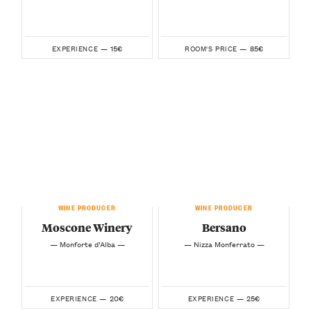
15€
85€
EXPERIENCE —
ROOM'S PRICE —
WINE PRODUCER
WINE PRODUCER
Moscone Winery
Bersano
— Monforte d’Alba —
— Nizza Monferrato —
20€
25€
EXPERIENCE —
EXPERIENCE —