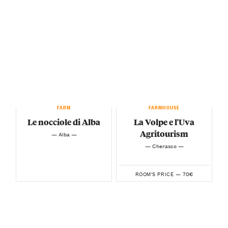
FARM
FARMHOUSE
Le nocciole di Alba
La Volpe e l'Uva
Agritourism
— Alba —
— Cherasco —
70€
ROOM'S PRICE —