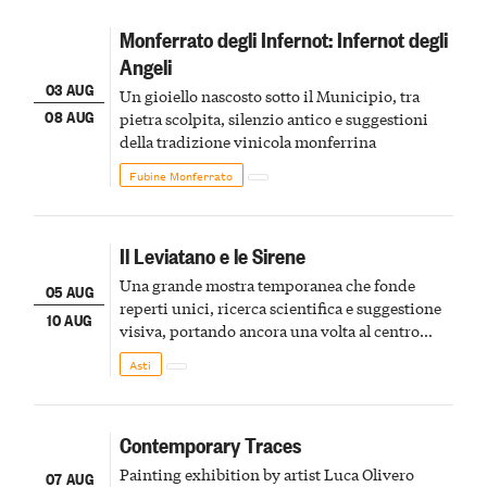
Monferrato degli Infernot: Infernot degli
Angeli
03 AUG
Un gioiello nascosto sotto il Municipio, tra
08 AUG
pietra scolpita, silenzio antico e suggestioni
della tradizione vinicola monferrina
Fubine Monferrato
Il Leviatano e le Sirene
Una grande mostra temporanea che fonde
05 AUG
reperti unici, ricerca scientifica e suggestione
10 AUG
visiva, portando ancora una volta al centro
della scena le meraviglie del passato astigiano
Asti
Contemporary Traces
Painting exhibition by artist Luca Olivero
07 AUG