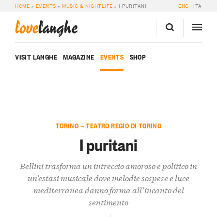
HOME
»
EVENTS
»
MUSIC & NIGHTLIFE
»
I PURITANI
ENG
ITA
love
langhe
VISIT LANGHE
MAGAZINE
EVENTS
SHOP
TORINO — TEATRO REGIO DI TORINO
I puritani
Bellini trasforma un intreccio amoroso e politico in
un’estasi musicale dove melodie sospese e luce
mediterranea danno forma all’incanto del
sentimento