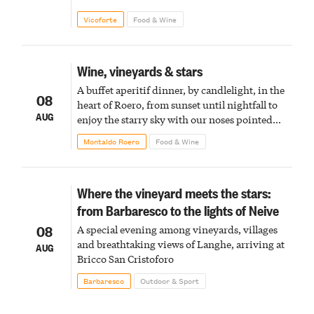
Vicoforte
Food & Wine
Wine, vineyards & stars
A buffet aperitif dinner, by candlelight, in the
08
heart of Roero, from sunset until nightfall to
AUG
enjoy the starry sky with our noses pointed
upward
Montaldo Roero
Food & Wine
Where the vineyard meets the stars:
from Barbaresco to the lights of Neive
08
A special evening among vineyards, villages
and breathtaking views of Langhe, arriving at
AUG
Bricco San Cristoforo
Barbaresco
Outdoor & Sport