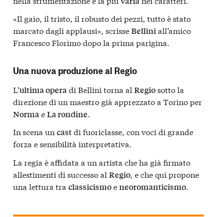
nella strumentazione e la più
nei caratteri.
varia
«Il gaio, il tristo, il robusto dei pezzi, tutto è stato
marcato dagli applausi», scrisse
all’amico
Bellini
Francesco Florimo dopo la prima parigina.
Una nuova produzione al Regio
L’
di Bellini torna al
sotto la
ultima opera
Regio
direzione di un maestro già apprezzato a Torino per
e
.
Norma
La rondine
In scena un
di fuoriclasse, con voci di grande
cast
forza e sensibilità interpretativa.
La regia è affidata a un artista che ha già firmato
allestimenti di successo al
, e che qui propone
Regio
una lettura tra
e
.
classicismo
neoromanticismo