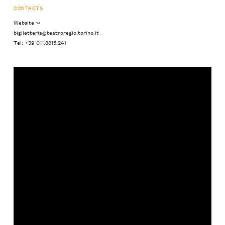
CONTACTS
Website ↝
biglietteria@teatroregio.torino.it
Tel: +39 011.8815.241