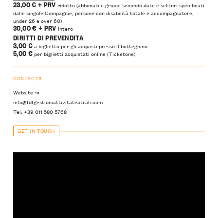
23,00 €
+ PRV
ridotto (abbonati e gruppi secondo date e settori specificati
dalle singole Compagnie, persone con disabilità totale e accompagnatore,
under 26 e over 60)
30,00 €
+ PRV
intero
DIRITTI DI PREVENDITA
3,00 €
a biglietto per gli acquisti presso il botteghino
5,00
€
per biglietti acquistati online (Ticketone)
CONTACTS
Website ↝
info@fdfgestioniattivitateatrali.com
Tel: +39 011 580 5768
GET IN TOUCH