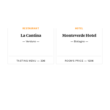
RESTAURANT
HOTEL
La Cantina
Monteverde Hotel
— Verduno —
— Bistagno —
33€
120€
TASTING MENU —
ROOM'S PRICE —