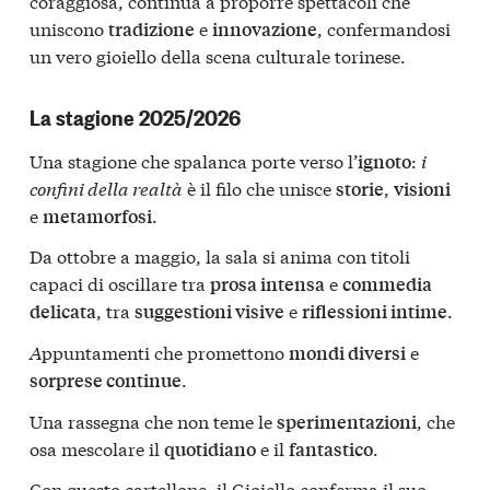
coraggiosa, continua a proporre spettacoli che
uniscono
e
, confermandosi
tradizione
innovazione
un vero gioiello della scena culturale torinese.
La stagione 2025/2026
Una stagione che spalanca porte verso l’
:
i
ignoto
confini della realtà
è il filo che unisce
,
storie
visioni
e
.
metamorfosi
Da ottobre a maggio, la sala si anima con titoli
capaci di oscillare tra
e
prosa intensa
commedia
, tra
e
.
delicata
suggestioni visive
riflessioni intime
A
ppuntamenti che promettono
e
mondi diversi
.
sorprese continue
Una rassegna che non teme le
, che
sperimentazioni
osa mescolare il
e il
.
quotidiano
fantastico
Con questo cartellone, il Gioiello conferma il suo