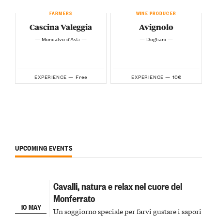
FARMERS
WINE PRODUCER
Cascina Valeggia
Avignolo
— Moncalvo d'Asti —
— Dogliani —
Free
10€
EXPERIENCE —
EXPERIENCE —
UPCOMING EVENTS
Cavalli, natura e relax nel cuore del
Monferrato
10 MAY
Un soggiorno speciale per farvi gustare i sapori