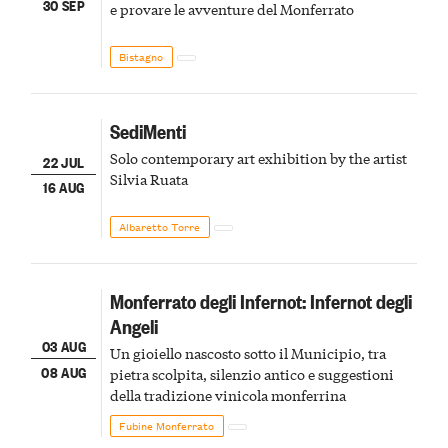
30 SEP
e provare le avventure del Monferrato
Bistagno
SediMenti
Solo contemporary art exhibition by the artist
22 JUL
Silvia Ruata
16 AUG
Albaretto Torre
Monferrato degli Infernot: Infernot degli
Angeli
03 AUG
Un gioiello nascosto sotto il Municipio, tra
08 AUG
pietra scolpita, silenzio antico e suggestioni
della tradizione vinicola monferrina
Fubine Monferrato