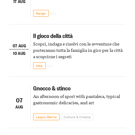
17 AUG
Mango
Il gioco della città
Scopri, indaga e risolvi con le avventure che
07 AUG
porteranno tutta la famiglia in giro per la città
10 AUG
a scoprirne i segreti
Alba
Gnocco & stinco
An afternoon of sport with pantalera, typical
07
gastronomic delicacies, and art
AUG
Lequio Berria
Culture & Cinema