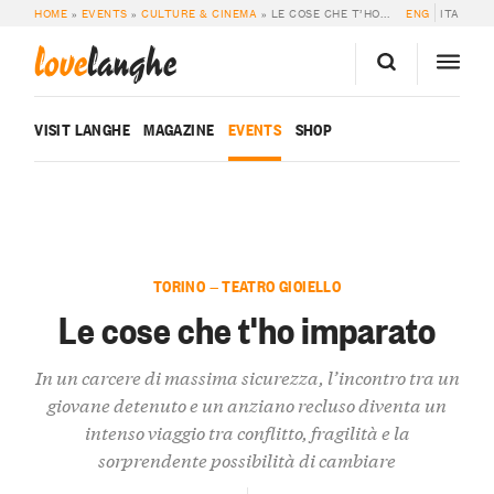
HOME
»
EVENTS
»
CULTURE & CINEMA
»
LE COSE CHE T’HO IMPARATO
ENG
ITA
love
langhe
VISIT LANGHE
MAGAZINE
EVENTS
SHOP
TORINO — TEATRO GIOIELLO
Le cose che t'ho imparato
In un carcere di massima sicurezza, l’incontro tra un
giovane detenuto e un anziano recluso diventa un
intenso viaggio tra conflitto, fragilità e la
sorprendente possibilità di cambiare