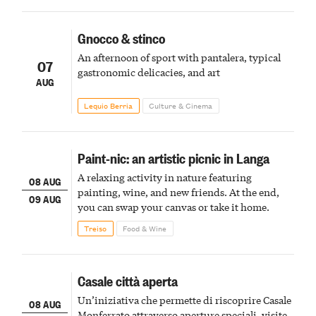
Gnocco & stinco
An afternoon of sport with pantalera, typical
07
gastronomic delicacies, and art
AUG
Lequio Berria
Culture & Cinema
Paint-nic: an artistic picnic in Langa
A relaxing activity in nature featuring
08 AUG
painting, wine, and new friends. At the end,
09 AUG
you can swap your canvas or take it home.
Treiso
Food & Wine
Casale città aperta
Un’iniziativa che permette di riscoprire Casale
08 AUG
Monferrato attraverso aperture speciali, visite