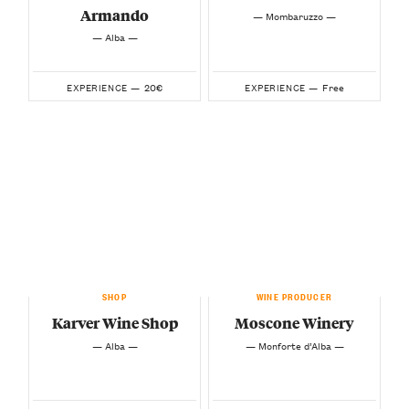
Armando
— Mombaruzzo —
— Alba —
20€
Free
EXPERIENCE —
EXPERIENCE —
SHOP
WINE PRODUCER
Karver Wine Shop
Moscone Winery
— Alba —
— Monforte d’Alba —