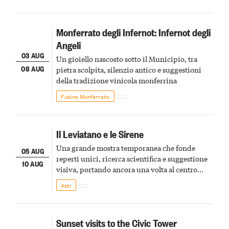
Monferrato degli Infernot: Infernot degli
Angeli
03 AUG
Un gioiello nascosto sotto il Municipio, tra
08 AUG
pietra scolpita, silenzio antico e suggestioni
della tradizione vinicola monferrina
Fubine Monferrato
Il Leviatano e le Sirene
Una grande mostra temporanea che fonde
05 AUG
reperti unici, ricerca scientifica e suggestione
10 AUG
visiva, portando ancora una volta al centro
della scena le meraviglie del passato astigiano
Asti
Sunset visits to the Civic Tower