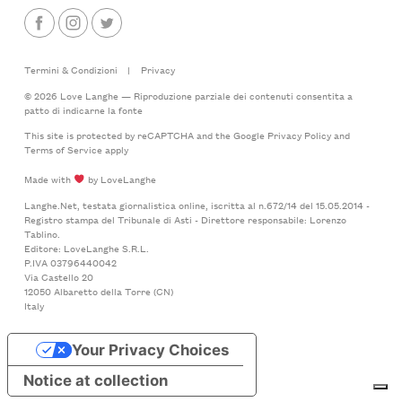
Termini & Condizioni
|
Privacy
© 2026 Love Langhe — Riproduzione parziale dei contenuti consentita a
patto di indicarne la fonte
This site is protected by reCAPTCHA and the Google
Privacy Policy
and
Terms of Service
apply
Made with
by LoveLanghe
Langhe.Net, testata giornalistica online, iscritta al n.672/14 del 15.05.2014 -
Registro stampa del Tribunale di Asti - Direttore responsabile: Lorenzo
Tablino.
Editore: LoveLanghe S.R.L.
P.IVA 03796440042
Via Castello 20
12050 Albaretto della Torre (CN)
Italy
Your Privacy Choices
Notice at collection