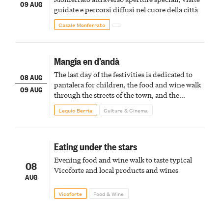
09 AUG
guidate e percorsi diffusi nel cuore della città
Casale Monferrato
Mangia en d’andà
The last day of the festivities is dedicated to
08 AUG
pantalera for children, the food and wine walk
09 AUG
through the streets of the town, and the
fireworks finale
Lequio Berria
Culture & Cinema
Eating under the stars
Evening food and wine walk to taste typical
08
Vicoforte and local products and wines
AUG
Vicoforte
Food & Wine