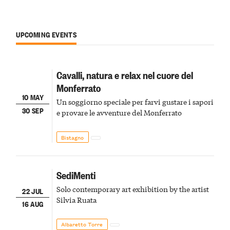
UPCOMING EVENTS
Cavalli, natura e relax nel cuore del
Monferrato
10 MAY
Un soggiorno speciale per farvi gustare i sapori
30 SEP
e provare le avventure del Monferrato
Bistagno
SediMenti
Solo contemporary art exhibition by the artist
22 JUL
Silvia Ruata
16 AUG
Albaretto Torre