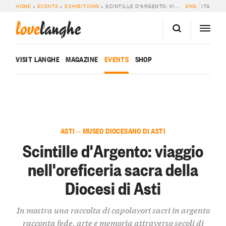
HOME
»
EVENTS
»
EXHIBITIONS
»
SCINTILLE D’ARGENTO: VIAGGIO NELL’OREFICERIA SACRA DELLA DIOCESI DI ASTI
ENG
ITA
love
langhe
VISIT LANGHE
MAGAZINE
EVENTS
SHOP
ASTI — MUSEO DIOCESANO DI ASTI
Scintille d'Argento: viaggio
nell'oreficeria sacra della
Diocesi di Asti
In mostra una raccolta di capolavori sacri in argento
racconta fede, arte e memoria attraverso secoli di