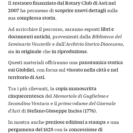
Il
restauro finanziato dal Rotary Club di Asti nel
ha permesso di
sulla
2007
scoprire nuovi dettagli
sua
.
complessa storia
Ad arricchire il percorso, saranno esposti
libri e
, provenienti dalla
Biblioteca del
documenti antichi
Seminario Vescovile
e dall’
Archivio Storico Diocesano
,
sia
che
.
in originale
in riproduzione
Questi materiali offriranno una
panoramica storica
, con focus sul
sui Giubilei
vissuto nella città e nel
.
territorio di Asti
Tra i più rilevanti, la
copia manoscritta
del
Memoriale di Guglielmo e
cinquecentesca
Secondino Ventura
e il
primo volume del Giornale
d’Asti
di
.
Stefano Giuseppe Incisa (1776)
In mostra anche
e una
preziose edizioni a stampa
con la
pergamena del 1625
concessione di