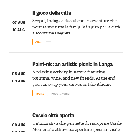
Il gioco della città
Scopri, indaga e risolvi con le avventure che
07 AUG
porteranno tutta la famiglia in giro per la città
10 AUG
a scoprirne i segreti
Alba
Paint-nic: an artistic picnic in Langa
A relaxing activity in nature featuring
08 AUG
painting, wine, and new friends. At the end,
09 AUG
you can swap your canvas or take it home.
Treiso
Food & Wine
Casale città aperta
Un’iniziativa che permette di riscoprire Casale
08 AUG
Monferrato attraverso aperture speciali, visite
09 AUG