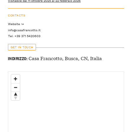
Visitabile dal 11 ottobre 2025 al 22 febbraio 2026
CONTACTS
Website ↝
info@casafrancotto.it
Tel: +39 371 5420603
GET IN TOUCH
Casa Francotto, Busca, CN, Italia
INDIRIZZO: