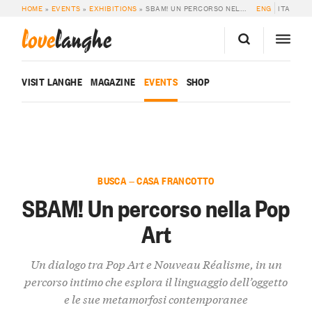
HOME
»
EVENTS
»
EXHIBITIONS
»
SBAM! UN PERCORSO NELLA POP ART
ENG
ITA
love
langhe
VISIT LANGHE
MAGAZINE
EVENTS
SHOP
BUSCA — CASA FRANCOTTO
SBAM! Un percorso nella Pop
Art
Un dialogo tra Pop Art e Nouveau Réalisme, in un
percorso intimo che esplora il linguaggio dell’oggetto
e le sue metamorfosi contemporanee