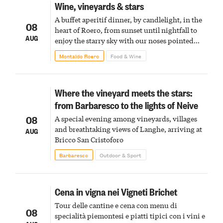
Wine, vineyards & stars
A buffet aperitif dinner, by candlelight, in the
08
heart of Roero, from sunset until nightfall to
AUG
enjoy the starry sky with our noses pointed
upward
Montaldo Roero
Food & Wine
Where the vineyard meets the stars:
from Barbaresco to the lights of Neive
08
A special evening among vineyards, villages
and breathtaking views of Langhe, arriving at
AUG
Bricco San Cristoforo
Barbaresco
Outdoor & Sport
Cena in vigna nei Vigneti Brichet
Tour delle cantine e cena con menu di
08
specialità piemontesi e piatti tipici con i vini e