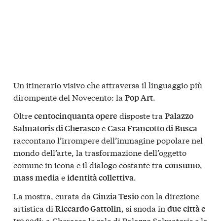
Un itinerario visivo che attraversa il linguaggio più
dirompente del Novecento: la
.
Pop Art
Oltre
disposte tra
centocinquanta opere
Palazzo
e
Salmatoris di Cherasco
Casa Francotto di Busca
raccontano l’irrompere dell’immagine popolare nel
mondo dell’arte, la trasformazione dell’oggetto
comune in icona e il dialogo costante tra
,
consumo
e
.
mass media
identità collettiva
La mostra, curata da
con la direzione
Cinzia Tesio
artistica di
, si snoda in
Riccardo Gattolin
due città e
: a
Cherasco le sale di Palazzo Salmatoris e la
tre sedi