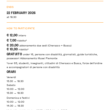
ENDS
22 FEBRUARY 2026
at 18:30
HOW TO PARTICIPATE
€ 12,00
intero
€ 7,00
ridotto*
€ 20,00
abbonamento due sedi (Cherasco + Busca)
€ 10,00
ridotto*
GRATUITO
under 16, persone con disabilità, giornalisti, guide turistiche,
possessori Abbonamento Musei Piemonte
*over 65, studenti, insegnanti, cittadini di Cherasco e Busca, forze dell’ordine
e accompagnatori di persone con disabilità
ORARI
Venerdì
15:30 → 18:30
Sabato
10:00 → 12:00
15:30 → 18:30
Domenica e festivi
10:00 → 12:00
14:30 → 18:30