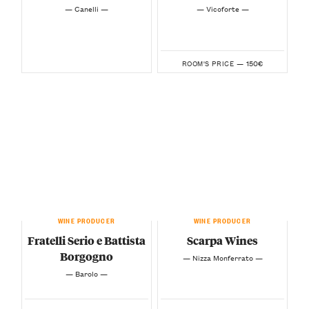
— Canelli —
— Vicoforte —
150€
ROOM'S PRICE —
WINE PRODUCER
WINE PRODUCER
Fratelli Serio e Battista
Scarpa Wines
Borgogno
— Nizza Monferrato —
— Barolo —