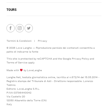
TOURS
Termini & Condizioni
|
Privacy
© 2026 Love Langhe — Riproduzione parziale dei contenuti consentita a
patto di indicarne la fonte
This site is protected by reCAPTCHA and the Google
Privacy Policy
and
Terms of Service
apply
Made with
by LoveLanghe
Langhe.Net, testata giornalistica online, iscritta al n.672/14 del 15.05.2014 -
Registro stampa del Tribunale di Asti - Direttore responsabile: Lorenzo
Tablino.
Editore: LoveLanghe S.R.L.
P.IVA 03796440042
Via Castello 20
12050 Albaretto della Torre (CN)
Italy