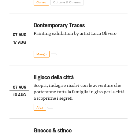
Cuneo
Culture & Cinema
Contemporary Traces
Painting exhibition by artist Luca Olivero
07 AUG
17 AUG
Mango
Il gioco della città
Scopri, indaga e risolvi con le avventure che
07 AUG
porteranno tutta la famiglia in giro per la città
10 AUG
a scoprirne i segreti
Alba
Gnocco & stinco