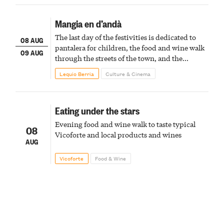
Mangia en d’andà
The last day of the festivities is dedicated to
08 AUG
pantalera for children, the food and wine walk
09 AUG
through the streets of the town, and the
fireworks finale
Lequio Berria
Culture & Cinema
Eating under the stars
Evening food and wine walk to taste typical
08
Vicoforte and local products and wines
AUG
Vicoforte
Food & Wine