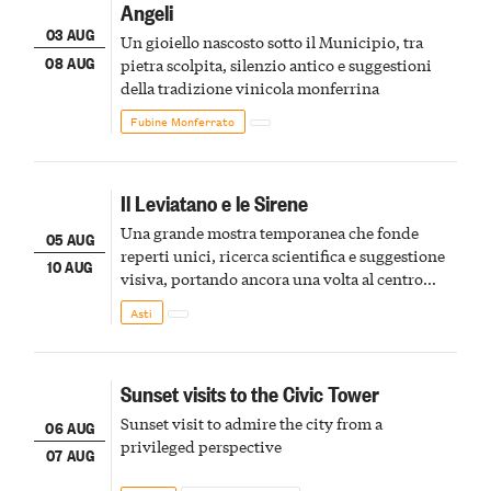
Angeli
03 AUG
Un gioiello nascosto sotto il Municipio, tra
08 AUG
pietra scolpita, silenzio antico e suggestioni
della tradizione vinicola monferrina
Fubine Monferrato
Il Leviatano e le Sirene
Una grande mostra temporanea che fonde
05 AUG
reperti unici, ricerca scientifica e suggestione
10 AUG
visiva, portando ancora una volta al centro
della scena le meraviglie del passato astigiano
Asti
Sunset visits to the Civic Tower
Sunset visit to admire the city from a
06 AUG
privileged perspective
07 AUG