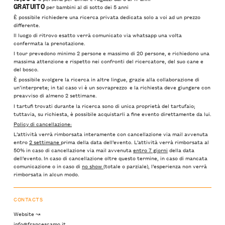
GRATUITO
per bambini al di sotto dei 5 anni
È possibile richiedere una ricerca privata dedicata solo a voi ad un prezzo
differente.
Il luogo di ritrovo esatto verrà comunicato via whatsapp una volta
confermata la prenotazione.
I tour prevedono minimo 2 persone e massimo di 20 persone, e richiedono una
massima attenzione e rispetto nei confronti del ricercatore, del suo cane e
del bosco.
È possibile svolgere la ricerca in altre lingue, grazie alla collaborazione di
un’interprete; in tal caso vi è un sovraprezzo e la richiesta deve giungere con
preavviso di almeno 2 settimane.
I tartufi trovati durante la ricerca sono di unica proprietà del tartufaio;
tuttavia, su richiesta, è possibile acquistarli a fine evento direttamente da lui.
Policy di cancellazione:
L’attività verrà rimborsata interamente con cancellazione via mail avvenuta
entro
2 settimane
prima della data dell’evento. L’attività verrà rimborsata al
50% in caso di cancellazione via mail avvenuta
entro 7 giorni
della data
dell’evento. In caso di cancellazione oltre questo termine, in caso di mancata
comunicazione o in caso di
no show
(totale o parziale), l’esperienza non verrà
rimborsata in alcun modo.
CONTACTS
Website ↝
info@francescamo.it