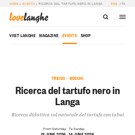
HOME
»
EVENTS
»
RICERCA DEL TARTUFO NERO IN LANGA
ENG
ITA
love
langhe
VISIT LANGHE
MAGAZINE
EVENTS
SHOP
TREISO — BOSCHI
Ricerca del tartufo nero in
Langa
Ricerca didattica sul naturale del tartufo con tabui
From Saturday
To Sunday
13 JUNE 2026
14 JUNE 2026