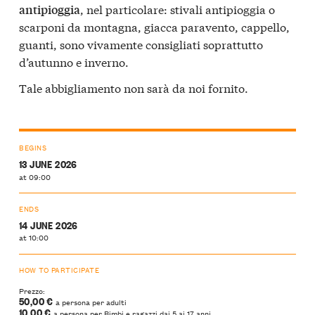
, nel particolare: stivali antipioggia o
antipioggia
scarponi da montagna, giacca paravento, cappello,
guanti, sono vivamente consigliati soprattutto
d’autunno e inverno.
Tale abbigliamento non sarà da noi fornito.
BEGINS
13 JUNE 2026
at 09:00
ENDS
14 JUNE 2026
at 10:00
HOW TO PARTICIPATE
Prezzo:
50,00 €
a persona per adulti
10,00 €
a persona per Bimbi e ragazzi dai 5 ai 17 anni