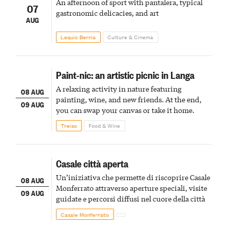
An afternoon of sport with pantalera, typical
07
gastronomic delicacies, and art
AUG
Lequio Berria
Culture & Cinema
Paint-nic: an artistic picnic in Langa
A relaxing activity in nature featuring
08 AUG
painting, wine, and new friends. At the end,
09 AUG
you can swap your canvas or take it home.
Treiso
Food & Wine
Casale città aperta
Un’iniziativa che permette di riscoprire Casale
08 AUG
Monferrato attraverso aperture speciali, visite
09 AUG
guidate e percorsi diffusi nel cuore della città
Casale Monferrato