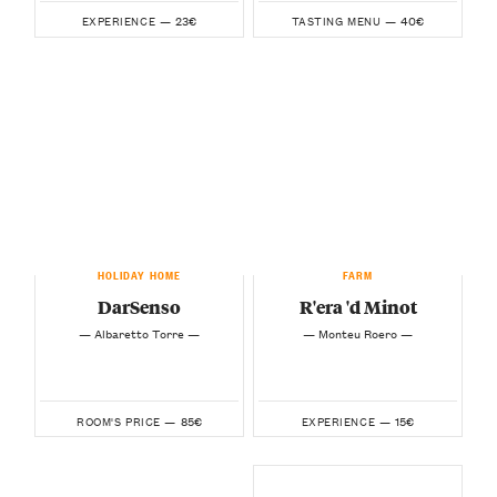
23€
40€
EXPERIENCE —
TASTING MENU —
HOLIDAY HOME
FARM
DarSenso
R'era 'd Minot
— Albaretto Torre —
— Monteu Roero —
85€
15€
ROOM'S PRICE —
EXPERIENCE —