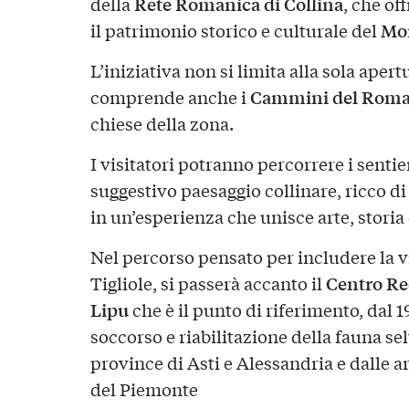
Rete Romanica di Collina
della
, che of
Mon
il patrimonio storico e culturale del
L’iniziativa non si limita alla sola aper
Cammini del Roma
comprende anche i
chiese della zona.
I visitatori potranno percorrere i sentie
suggestivo paesaggio collinare, ricco d
in un’esperienza che unisce arte, storia
Nel percorso pensato per includere la vis
Centro Re
Tigliole, si passerà accanto il
Lipu
che è il punto di riferimento, dal 19
soccorso e riabilitazione della fauna se
province di Asti e Alessandria e dalle a
del Piemonte