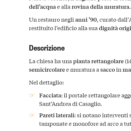
dell’acqua
rovina della muratura
e alla
.
anni ’90
Un restauro negli
, curato dall’
dignità orig
restituito l’edificio alla sua
Descrizione
pianta rettangolare
La chiesa ha una
(1
semicircolare
sacco
mat
e muratura a
in
Nel dettaglio:
Facciata
: il portale rettangolare agg
Sant’Andrea di Casaglio.
Pareti laterali
: si notano interventi 
tamponate e monofore ad arco a tut