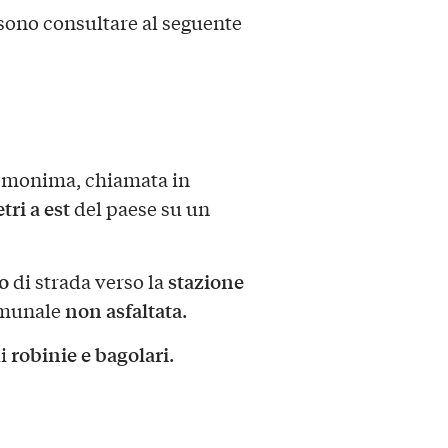
sono consultare al seguente
omonima, chiamata in
ri a est
del paese su un
o
stazione
di strada verso la
non asfaltata
omunale
.
robinie e bagolari
ui
.