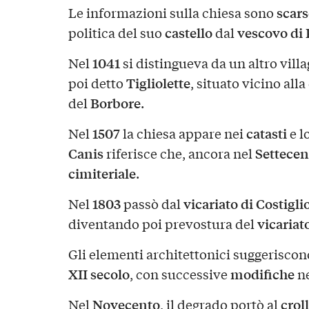
scars
Le informazioni sulla chiesa sono
castello
vescovo di 
politica del suo
dal
1041
Nel
si distingueva da un altro villa
Tigliolette
poi detto
, situato vicino all
Borbore
del
.
1507
catasti
Nel
la chiesa appare nei
e l
Canis
Settecen
riferisce che, ancora nel
cimiteriale
.
1803
vicariato di Costigli
Nel
passò dal
vicariat
diventando poi prevostura del
Gli elementi architettonici suggerisco
XII secolo
modifiche
, con successive
n
Novecento
croll
Nel
, il degrado portò al