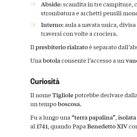
Abside
: scandita in tre campiture,
strombatura e archetti pensili monol
Interno
: aula a navata unica, divis
traversi con volte a crociera.
presbiterio rialzato
Il
è separato dall’a
botola
van
Una
consente l’accesso a un
Curiosità
Tigliole
Il nome
potrebbe derivare dall
boscosa
un tempo
.
“terra papalina”
isolata
Fu a lungo una
,
1741
Benedetto XIV
al
, quando Papa
con