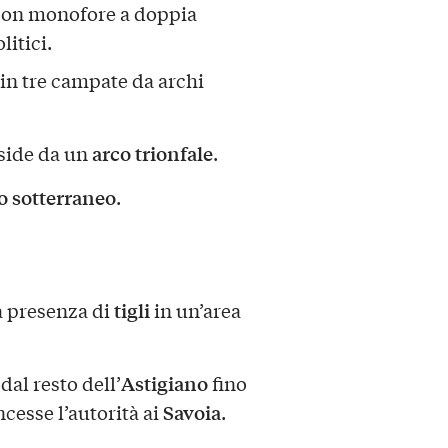
 con monofore a doppia
itici.
a in tre campate da archi
arco trionfale
bside da un
.
o sotterraneo
.
tigli
a presenza di
in un’area
Astigiano
dal resto dell’
fino
Savoia
cesse l’autorità ai
.