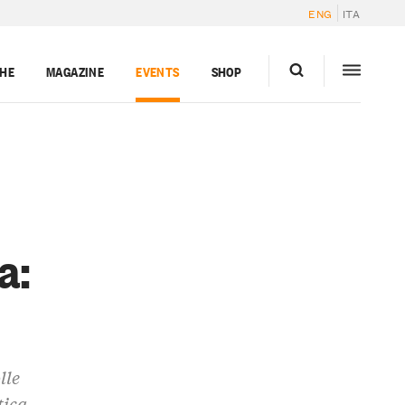
ENG
ITA
GHE
MAGAZINE
EVENTS
SHOP
a:
lle
tica