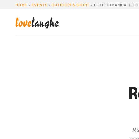
HOME
»
EVENTS
»
OUTDOOR & SPORT
»
RETE ROMANICA DI CO
love
langhe
R
Ri
cir