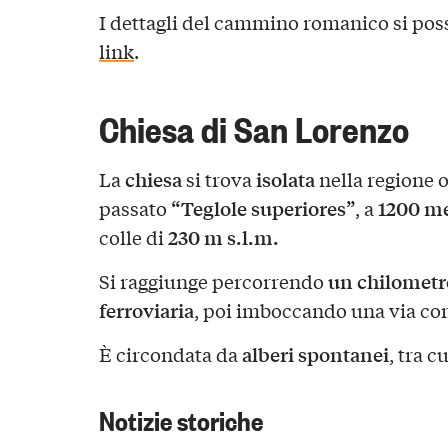
I dettagli del cammino romanico si pos
link
.
Chiesa di San Lorenzo
chiesa
isolata
La
si trova
nella regione 
“Teglole superiores”
1200 met
passato
, a
230 m s.l.m.
colle di
un chilometr
Si raggiunge percorrendo
ferroviaria
, poi imboccando una via c
alberi spontanei
È circondata da
, tra c
Notizie storiche