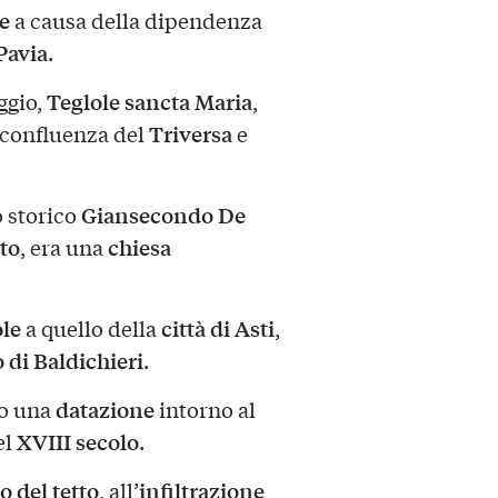
e
a causa della dipendenza
Pavia
.
Teglole sancta Maria
ggio,
,
Triversa
a confluenza del
e
Giansecondo De
o storico
to
chiesa
, era una
ole
città di Asti
a quello della
,
o di Baldichieri
.
datazione
no una
intorno al
XVIII secolo
el
.
o del tetto
infiltrazione
, all’