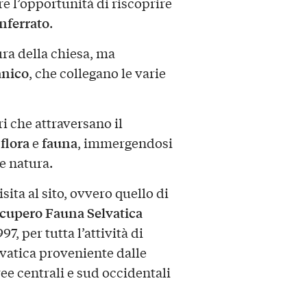
fre l’opportunità di riscoprire
ferrato
.
tura della chiesa, ma
nico
, che collegano le varie
ri che attraversano il
flora
fauna
i
e
, immergendosi
 e natura.
ita al sito, ovvero quello di
cupero Fauna Selvatica
97, per tutta l’attività di
lvatica proveniente dalle
ree centrali e sud occidentali