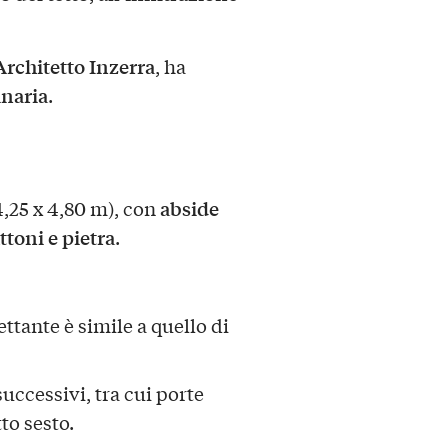
Architetto Inzerra
, ha
inaria
.
abside
4,25 x 4,80 m), con
toni e pietra
.
ettante è simile a quello di
successivi, tra cui porte
to sesto.