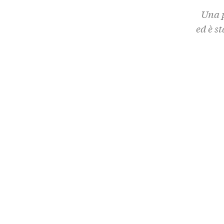
Una p
ed è s