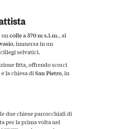
attista
colle a 370 m s.l.m.
i un
, al
rvasio
, immersa in un
iliegi selvatici.
azione fitta, offrendo scorci
San Pietro
 e la chiesa di
, in
e due chiese parrocchiali di
ata per la prima volta nel