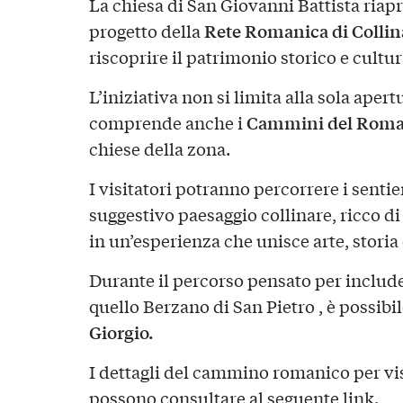
La chiesa di San Giovanni Battista riap
Rete Romanica di Collin
progetto della
riscoprire il patrimonio storico e cultu
L’iniziativa non si limita alla sola aper
Cammini del Roma
comprende anche i
chiese della zona.
I visitatori potranno percorrere i sentie
suggestivo paesaggio collinare, ricco d
in un’esperienza che unisce arte, storia
Durante il percorso pensato per includer
quello Berzano di San Pietro , è possibil
Giorgio.
I dettagli del cammino romanico per visit
possono consultare al seguente
link
.