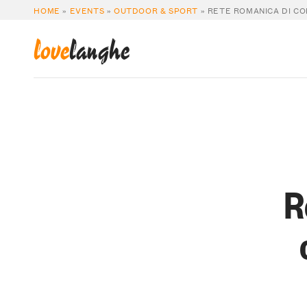
HOME
»
EVENTS
»
OUTDOOR & SPORT
»
RETE ROMANICA DI COL
love
langhe
R