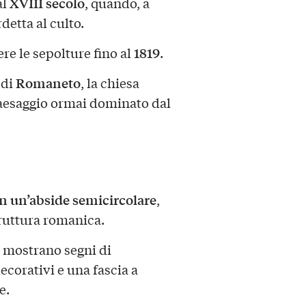
XVIII secolo
al
, quando, a
detta al culto.
1819
ere le sepolture fino al
.
Romaneto
 di
, la chiesa
 paesaggio ormai dominato dal
on un’abside semicircolare
,
truttura romanica.
, mostrano segni di
ecorativi e una fascia a
e.