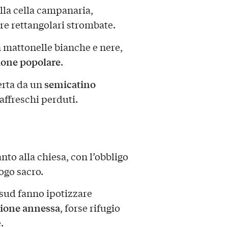
alla cella campanaria,
re rettangolari strombate.
n mattonelle bianche e nere,
ione popolare
.
semicatino
perta da un
 affreschi perduti.
nto alla chiesa, con l’obbligo
ogo sacro.
 sud fanno ipotizzare
zione annessa
, forse rifugio
.