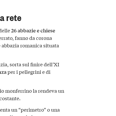
a rete
26
abbazie e chiese
 delle
ferrato, fanno da corona
 abbazia romanica situata
zia, sorta sul finire dell’XI
nza
per i pellegrini e di
io monferrino la rendeva un
rcostante.
senta un “perimetro” o una