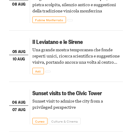
08 AUG
pietra scolpita, silenzio antico e suggestioni
della tradizione vinicola monferrina
Fubine Monferrato
Il Leviatano e le Sirene
Una grande mostra temporanea che fonde
05 AUG
reperti unici, ricerca scientifica e suggestione
10 AUG
visiva, portando ancora una volta al centro
della scena le meraviglie del passato astigiano
Asti
Sunset visits to the Civic Tower
Sunset visit to admire the city from a
06 AUG
privileged perspective
07 AUG
Cuneo
Culture & Cinema