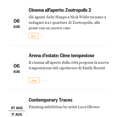
Cinema all’aperto: Zootropolis 2
Gli agenti Judy Hopps e Nick Wilde tornano a
06
indagare tra i quartieri di Zootropolis, alle
AUG
prese con un nuovo caso
Bra
Arena d’estate: Cime tempestose
Il cinema all'aperto della città propone la nuova
06
trasposizione del capolavoro di Emily Brontë
AUG
Alba
Contemporary Traces
Painting exhibition by artist Luca Olivero
07 AUG
17 AUG