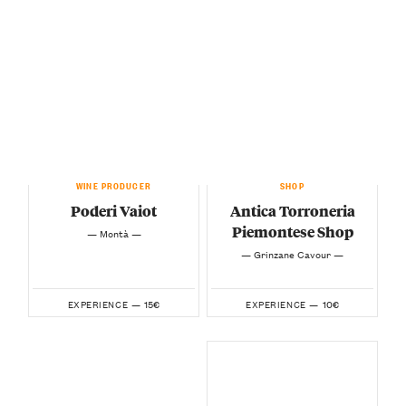
WINE PRODUCER
SHOP
Poderi Vaiot
Antica Torroneria
Piemontese Shop
— Montà —
— Grinzane Cavour —
15€
10€
EXPERIENCE —
EXPERIENCE —