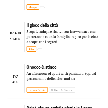
Mango
Il gioco della città
Scopri, indaga e risolvi con le avventure che
07 AUG
porteranno tutta la famiglia in giro per la città
10 AUG
a scoprirne i segreti
Alba
Gnocco & stinco
An afternoon of sport with pantalera, typical
07
gastronomic delicacies, and art
AUG
Lequio Berria
Culture & Cinema
Paint-nic: an artistic picnic in Langa