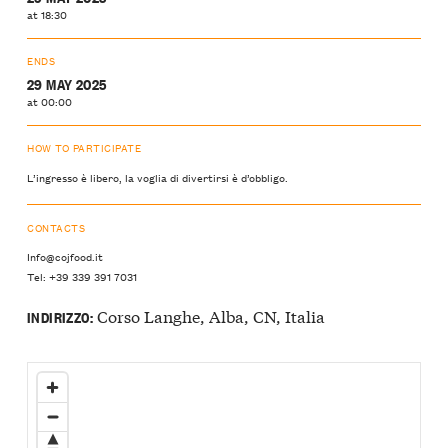
at 18:30
ENDS
29 MAY 2025
at 00:00
HOW TO PARTICIPATE
L’ingresso è libero, la voglia di divertirsi è d’obbligo.
CONTACTS
Info@cojfood.it
Tel: +39 339 391 7031
Corso Langhe, Alba, CN, Italia
INDIRIZZO: