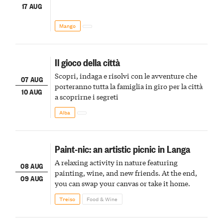
17 AUG
Mango
Il gioco della città
Scopri, indaga e risolvi con le avventure che
07 AUG
porteranno tutta la famiglia in giro per la città
10 AUG
a scoprirne i segreti
Alba
Paint-nic: an artistic picnic in Langa
A relaxing activity in nature featuring
08 AUG
painting, wine, and new friends. At the end,
09 AUG
you can swap your canvas or take it home.
Treiso
Food & Wine