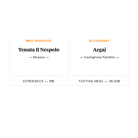
WINE PRODUCER
RESTAURANT
Tenuta Il Nespolo
Argaj
— Moasca —
— Castiglione Falletto —
15€
35.00€
EXPERIENCE —
TASTING MENU —