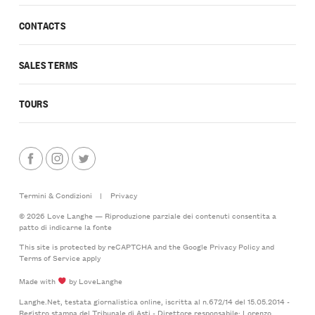
CONTACTS
SALES TERMS
TOURS
Termini & Condizioni
|
Privacy
© 2026 Love Langhe — Riproduzione parziale dei contenuti consentita a
patto di indicarne la fonte
This site is protected by reCAPTCHA and the Google
Privacy Policy
and
Terms of Service
apply
Made with
by LoveLanghe
Langhe.Net, testata giornalistica online, iscritta al n.672/14 del 15.05.2014 -
Registro stampa del Tribunale di Asti - Direttore responsabile: Lorenzo