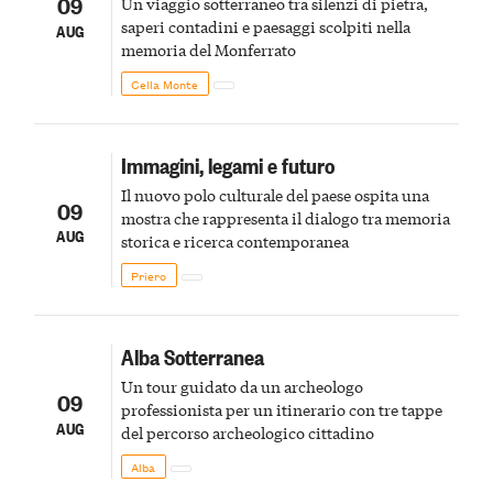
09
Un viaggio sotterraneo tra silenzi di pietra,
saperi contadini e paesaggi scolpiti nella
AUG
memoria del Monferrato
Cella Monte
Immagini, legami e futuro
Il nuovo polo culturale del paese ospita una
09
mostra che rappresenta il dialogo tra memoria
AUG
storica e ricerca contemporanea
Priero
Alba Sotterranea
Un tour guidato da un archeologo
09
professionista per un itinerario con tre tappe
AUG
del percorso archeologico cittadino
Alba