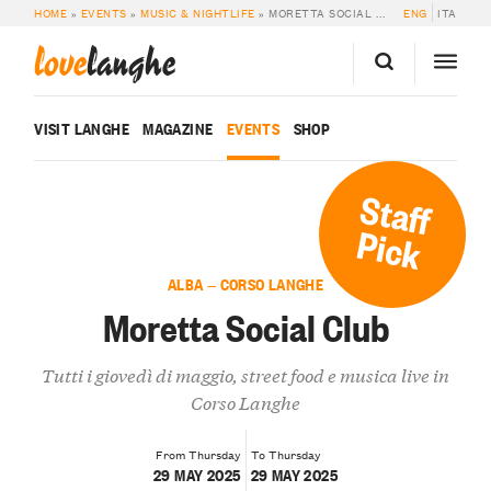
HOME
»
EVENTS
»
MUSIC & NIGHTLIFE
»
MORETTA SOCIAL CLUB
ENG
ITA
love
langhe
VISIT LANGHE
MAGAZINE
EVENTS
SHOP
Staff
Pick
ALBA — CORSO LANGHE
Moretta Social Club
Tutti i giovedì di maggio, street food e musica live in
Corso Langhe
From Thursday
To Thursday
29 MAY 2025
29 MAY 2025