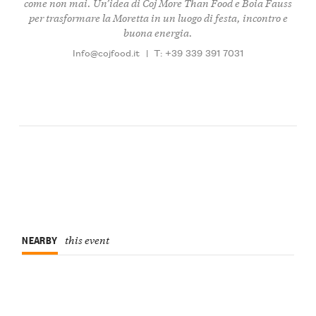
come non mai. Un’idea di Coj More Than Food e Boia Fauss
per trasformare la Moretta in un luogo di festa, incontro e
buona energia.
Info@cojfood.it
|
T: +39 339 391 7031
NEARBY
this event