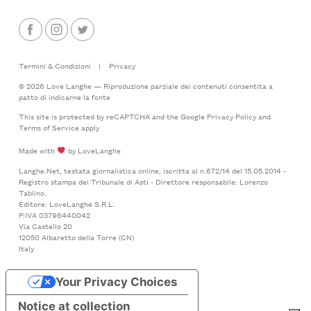
Termini & Condizioni
|
Privacy
© 2026 Love Langhe — Riproduzione parziale dei contenuti consentita a
patto di indicarne la fonte
This site is protected by reCAPTCHA and the Google
Privacy Policy
and
Terms of Service
apply
Made with
by LoveLanghe
Langhe.Net, testata giornalistica online, iscritta al n.672/14 del 15.05.2014 -
Registro stampa del Tribunale di Asti - Direttore responsabile: Lorenzo
Tablino.
Editore: LoveLanghe S.R.L.
P.IVA 03796440042
Via Castello 20
12050 Albaretto della Torre (CN)
Italy
Your Privacy Choices
Notice at collection