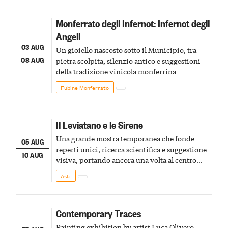
Monferrato degli Infernot: Infernot degli
Angeli
03 AUG
Un gioiello nascosto sotto il Municipio, tra
08 AUG
pietra scolpita, silenzio antico e suggestioni
della tradizione vinicola monferrina
Fubine Monferrato
Il Leviatano e le Sirene
Una grande mostra temporanea che fonde
05 AUG
reperti unici, ricerca scientifica e suggestione
10 AUG
visiva, portando ancora una volta al centro
della scena le meraviglie del passato astigiano
Asti
Contemporary Traces
Painting exhibition by artist Luca Olivero