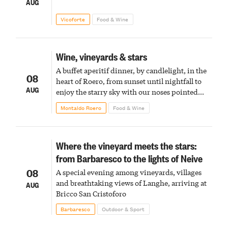
AUG
Vicoforte
Food & Wine
Wine, vineyards & stars
A buffet aperitif dinner, by candlelight, in the
08
heart of Roero, from sunset until nightfall to
AUG
enjoy the starry sky with our noses pointed
upward
Montaldo Roero
Food & Wine
Where the vineyard meets the stars:
from Barbaresco to the lights of Neive
08
A special evening among vineyards, villages
and breathtaking views of Langhe, arriving at
AUG
Bricco San Cristoforo
Barbaresco
Outdoor & Sport