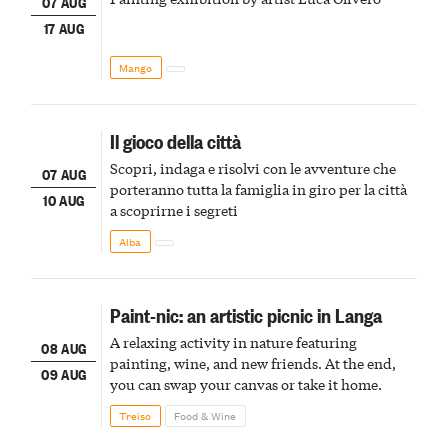
07 AUG
17 AUG
Mango
Il gioco della città
Scopri, indaga e risolvi con le avventure che
07 AUG
porteranno tutta la famiglia in giro per la città
10 AUG
a scoprirne i segreti
Alba
Paint-nic: an artistic picnic in Langa
A relaxing activity in nature featuring
08 AUG
painting, wine, and new friends. At the end,
09 AUG
you can swap your canvas or take it home.
Treiso
Food & Wine