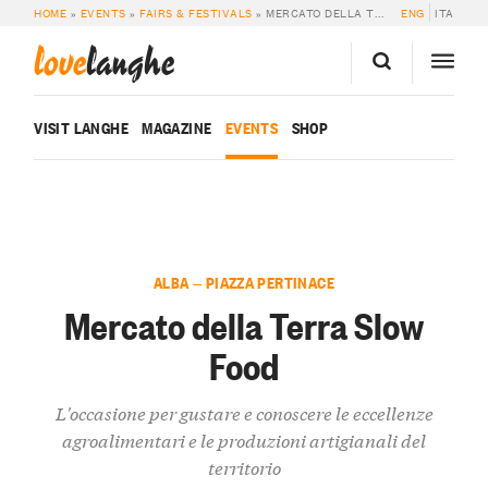
HOME
»
EVENTS
»
FAIRS & FESTIVALS
»
MERCATO DELLA TERRA SLOW FOOD
ENG
ITA
love
langhe
VISIT LANGHE
MAGAZINE
EVENTS
SHOP
ALBA — PIAZZA PERTINACE
Mercato della Terra Slow
Food
L'occasione per gustare e conoscere le eccellenze
agroalimentari e le produzioni artigianali del
territorio