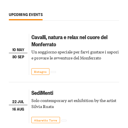
UPCOMING EVENTS
Cavalli, natura e relax nel cuore del
Monferrato
10 MAY
Un soggiorno speciale per farvi gustare i sapori
30 SEP
e provare le avventure del Monferrato
Bistagno
SediMenti
Solo contemporary art exhibition by the artist
22 JUL
Silvia Ruata
16 AUG
Albaretto Torre