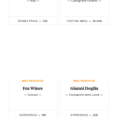
— Alba —
— Castiglione Falletto —
76€
35.00€
ROOM'S PRICE —
TASTING MENU —
WINE PRODUCER
WINE PRODUCER
Fea Wines
Gianni Doglia
— Calosso —
— Castagnole delle Lanze —
15€
20€
EXPERIENCE —
EXPERIENCE —