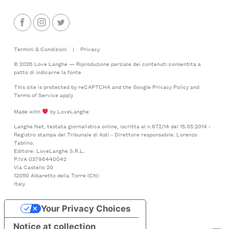
Termini & Condizioni
|
Privacy
© 2026 Love Langhe — Riproduzione parziale dei contenuti consentita a
patto di indicarne la fonte
This site is protected by reCAPTCHA and the Google
Privacy Policy
and
Terms of Service
apply
Made with
by LoveLanghe
Langhe.Net, testata giornalistica online, iscritta al n.672/14 del 15.05.2014 -
Registro stampa del Tribunale di Asti - Direttore responsabile: Lorenzo
Tablino.
Editore: LoveLanghe S.R.L.
P.IVA 03796440042
Via Castello 20
12050 Albaretto della Torre (CN)
Italy
Your Privacy Choices
Notice at collection