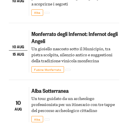
10 AUG
a scoprirne i segreti
Alba
Monferrato degli Infernot: Infernot degli
Angeli
10 AUG
Un gioiello nascosto sotto il Municipio, tra
15 AUG
pietra scolpita, silenzio antico e suggestioni
della tradizione vinicola monferrina
Fubine Monferrato
Alba Sotterranea
Un tour guidato da un archeologo
10
professionista per un itinerario con tre tappe
AUG
del percorso archeologico cittadino
Alba