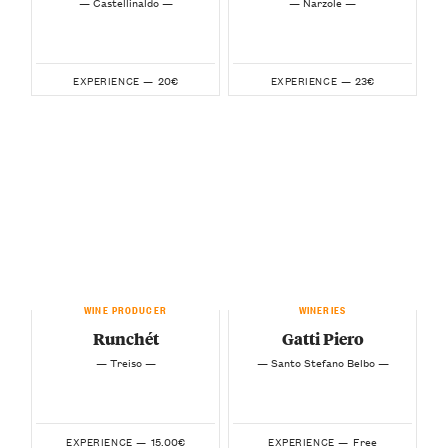
— Castellinaldo —
— Narzole —
20€
23€
EXPERIENCE —
EXPERIENCE —
WINE PRODUCER
WINERIES
Runchét
Gatti Piero
— Treiso —
— Santo Stefano Belbo —
15.00€
Free
EXPERIENCE —
EXPERIENCE —