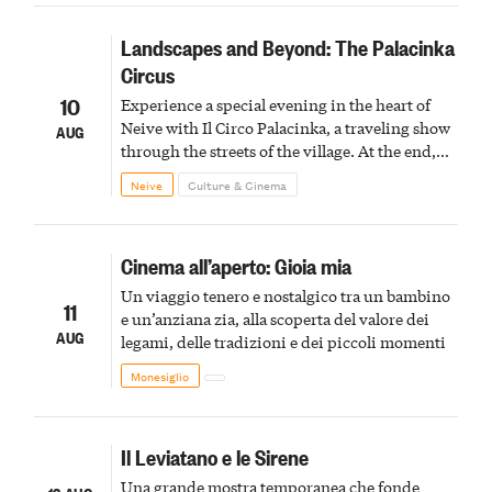
Landscapes and Beyond: The Palacinka
Circus
10
Experience a special evening in the heart of
Neive with Il Circo Palacinka, a traveling show
AUG
through the streets of the village. At the end,
Cascina Fonda Winery will offer a tasting of
Neive
Culture & Cinema
two sparkling wines.
Cinema all’aperto: Gioia mia
Un viaggio tenero e nostalgico tra un bambino
11
e un’anziana zia, alla scoperta del valore dei
AUG
legami, delle tradizioni e dei piccoli momenti
Monesiglio
Il Leviatano e le Sirene
Una grande mostra temporanea che fonde