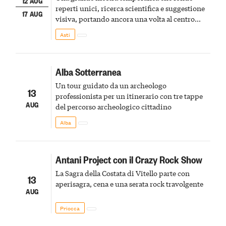
12 AUG
reperti unici, ricerca scientifica e suggestione
17 AUG
visiva, portando ancora una volta al centro
della scena le meraviglie del passato astigiano
Asti
Alba Sotterranea
Un tour guidato da un archeologo
13
professionista per un itinerario con tre tappe
AUG
del percorso archeologico cittadino
Alba
Antani Project con il Crazy Rock Show
La Sagra della Costata di Vitello parte con
13
aperisagra, cena e una serata rock travolgente
AUG
Priocca