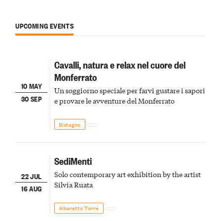
UPCOMING EVENTS
Cavalli, natura e relax nel cuore del
Monferrato
10 MAY
Un soggiorno speciale per farvi gustare i sapori
30 SEP
e provare le avventure del Monferrato
Bistagno
SediMenti
Solo contemporary art exhibition by the artist
22 JUL
Silvia Ruata
16 AUG
Albaretto Torre