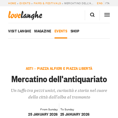
HOME
»
EVENTS
»
FAIRS & FESTIVALS
»
MERCATINO DELL’ANTIQUARIATO
ENG
ITA
love
langhe
VISIT LANGHE
MAGAZINE
EVENTS
SHOP
ASTI — PIAZZA ALFIERI E PIAZZA LIBERTÀ
Mercatino dell'antiquariato
Un tuffo tra pezzi unici, curiosità e storia nel cuore
della città dall'alba al tramonto
From Sunday
To Sunday
25 JANUARY 2026
25 JANUARY 2026