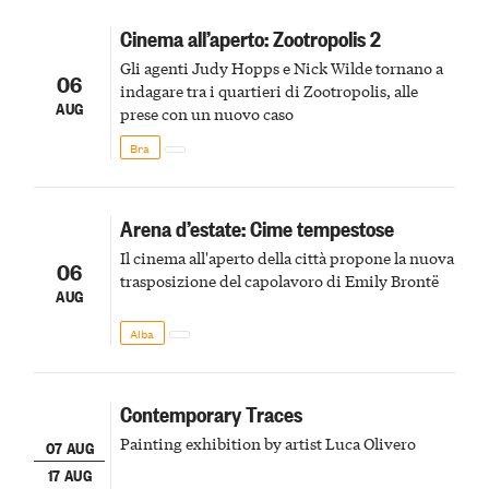
Cinema all’aperto: Zootropolis 2
Gli agenti Judy Hopps e Nick Wilde tornano a
06
indagare tra i quartieri di Zootropolis, alle
AUG
prese con un nuovo caso
Bra
Arena d’estate: Cime tempestose
Il cinema all'aperto della città propone la nuova
06
trasposizione del capolavoro di Emily Brontë
AUG
Alba
Contemporary Traces
Painting exhibition by artist Luca Olivero
07 AUG
17 AUG