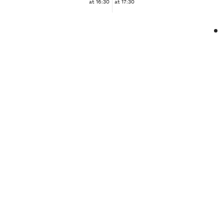
at 16:30
at 17:30
❮
❯