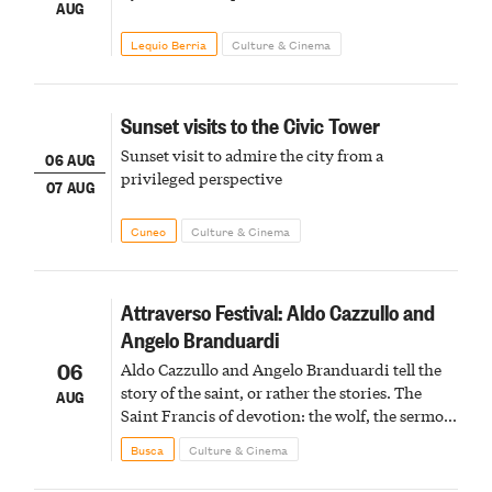
AUG
Lequio Berria
Culture & Cinema
Sunset visits to the Civic Tower
Sunset visit to admire the city from a
06 AUG
privileged perspective
07 AUG
Cuneo
Culture & Cinema
Attraverso Festival: Aldo Cazzullo and
Angelo Branduardi
06
Aldo Cazzullo and Angelo Branduardi tell the
story of the saint, or rather the stories. The
AUG
Saint Francis of devotion: the wolf, the sermon
to the birds, the stigmata
Busca
Culture & Cinema