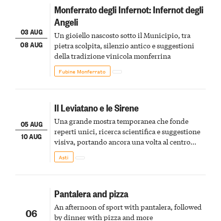
Monferrato degli Infernot: Infernot degli
Angeli
03 AUG
Un gioiello nascosto sotto il Municipio, tra
08 AUG
pietra scolpita, silenzio antico e suggestioni
della tradizione vinicola monferrina
Fubine Monferrato
Il Leviatano e le Sirene
Una grande mostra temporanea che fonde
05 AUG
reperti unici, ricerca scientifica e suggestione
10 AUG
visiva, portando ancora una volta al centro
della scena le meraviglie del passato astigiano
Asti
Pantalera and pizza
An afternoon of sport with pantalera, followed
06
by dinner with pizza and more