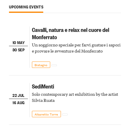
UPCOMING EVENTS
Cavalli, natura e relax nel cuore del
Monferrato
10 MAY
Un soggiorno speciale per farvi gustare i sapori
30 SEP
e provare le avventure del Monferrato
Bistagno
SediMenti
Solo contemporary art exhibition by the artist
22 JUL
Silvia Ruata
16 AUG
Albaretto Torre