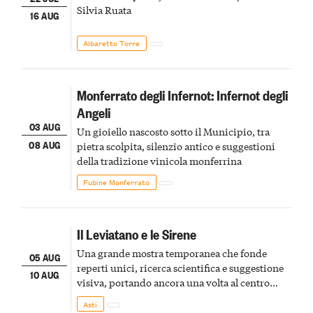
Silvia Ruata
16 AUG
Albaretto Torre
Monferrato degli Infernot: Infernot degli
Angeli
03 AUG
Un gioiello nascosto sotto il Municipio, tra
08 AUG
pietra scolpita, silenzio antico e suggestioni
della tradizione vinicola monferrina
Fubine Monferrato
Il Leviatano e le Sirene
Una grande mostra temporanea che fonde
05 AUG
reperti unici, ricerca scientifica e suggestione
10 AUG
visiva, portando ancora una volta al centro
della scena le meraviglie del passato astigiano
Asti