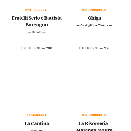
WINE PRODUCER
WINE PRODUCER
Fratelli Serio e Battista
Ghiga
Borgogno
— Castiglione Tinella —
— Barolo —
20€
10€
EXPERIENCE —
EXPERIENCE —
RESTAURANT
WINE PRODUCER
La Cantina
La Risorseria -
Marengo Mauro
— Verduno —