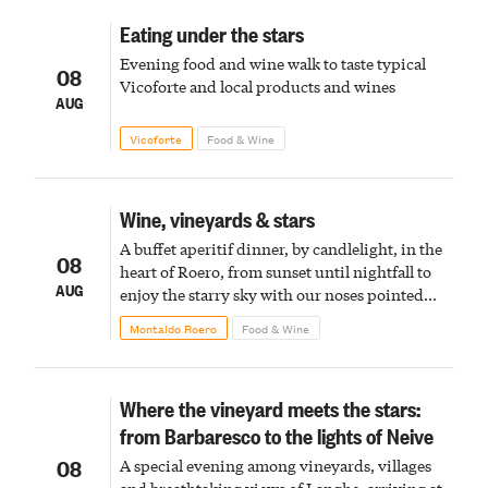
Eating under the stars
Evening food and wine walk to taste typical
08
Vicoforte and local products and wines
AUG
Vicoforte
Food & Wine
Wine, vineyards & stars
A buffet aperitif dinner, by candlelight, in the
08
heart of Roero, from sunset until nightfall to
AUG
enjoy the starry sky with our noses pointed
upward
Montaldo Roero
Food & Wine
Where the vineyard meets the stars:
from Barbaresco to the lights of Neive
08
A special evening among vineyards, villages