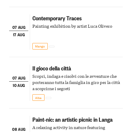
Contemporary Traces
Painting exhibition by artist Luca Olivero
07 AUG
17 AUG
Mango
Il gioco della città
Scopri, indaga e risolvi con le avventure che
07 AUG
porteranno tutta la famiglia in giro per la città
10 AUG
a scoprirne i segreti
Alba
Paint-nic: an artistic picnic in Langa
A relaxing activity in nature featuring
08 AUG