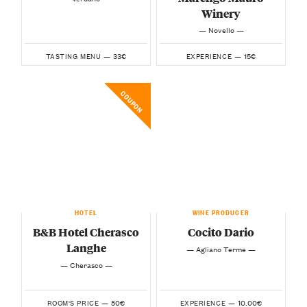
Winery
— Novello —
33€
15€
TASTING MENU —
EXPERIENCE —
COUPON
HOTEL
WINE PRODUCER
B&B Hotel Cherasco
Cocito Dario
Langhe
— Agliano Terme —
— Cherasco —
50€
10.00€
ROOM'S PRICE —
EXPERIENCE —