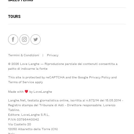
TOURS
Termini & Condizioni
|
Privacy
© 2026 Love Langhe — Riproduzione parziale dei contenuti consentita a
patto di indicarne la fonte
This site is protected by reCAPTCHA and the Google
Privacy Policy
and
Terms of Service
apply
Made with
by LoveLanghe
Langhe.Net, testata giornalistica online, iscritta al n.672/14 del 15.05.2014 -
Registro stampa del Tribunale di Asti - Direttore responsabile: Lorenzo
Tablino.
Editore: LoveLanghe S.R.L.
P.IVA 03796440042
Via Castello 20
12050 Albaretto della Torre (CN)
Italy