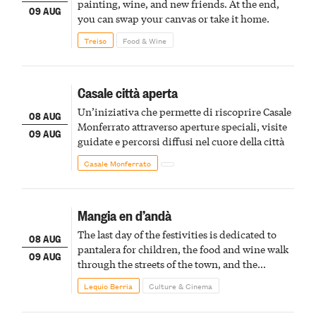
painting, wine, and new friends. At the end,
09 AUG
you can swap your canvas or take it home.
Treiso
Food & Wine
Casale città aperta
Un’iniziativa che permette di riscoprire Casale
08 AUG
Monferrato attraverso aperture speciali, visite
09 AUG
guidate e percorsi diffusi nel cuore della città
Casale Monferrato
Mangia en d’andà
The last day of the festivities is dedicated to
08 AUG
pantalera for children, the food and wine walk
09 AUG
through the streets of the town, and the
fireworks finale
Lequio Berria
Culture & Cinema