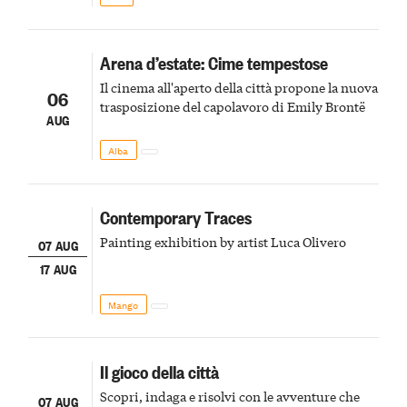
Arena d’estate: Cime tempestose
Il cinema all'aperto della città propone la nuova
06
trasposizione del capolavoro di Emily Brontë
AUG
Alba
Contemporary Traces
Painting exhibition by artist Luca Olivero
07 AUG
17 AUG
Mango
Il gioco della città
Scopri, indaga e risolvi con le avventure che
07 AUG