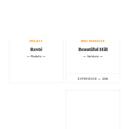
PROJECT
WINE PRODUCER
Resté
Beautiful Hill
— Rodello —
— Verduno —
20€
EXPERIENCE —