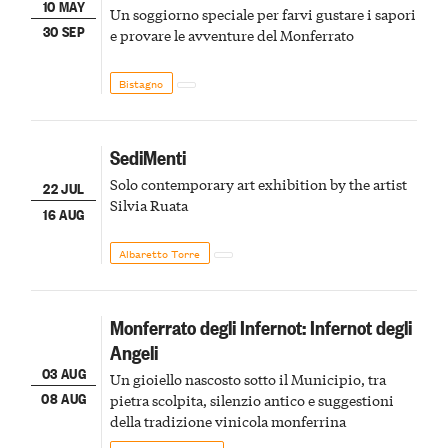
10 MAY
Un soggiorno speciale per farvi gustare i sapori
30 SEP
e provare le avventure del Monferrato
Bistagno
SediMenti
Solo contemporary art exhibition by the artist
22 JUL
Silvia Ruata
16 AUG
Albaretto Torre
Monferrato degli Infernot: Infernot degli
Angeli
03 AUG
Un gioiello nascosto sotto il Municipio, tra
08 AUG
pietra scolpita, silenzio antico e suggestioni
della tradizione vinicola monferrina