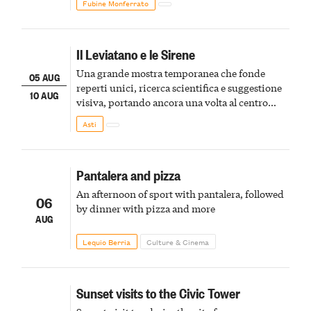
Fubine Monferrato
Il Leviatano e le Sirene
Una grande mostra temporanea che fonde
05 AUG
reperti unici, ricerca scientifica e suggestione
10 AUG
visiva, portando ancora una volta al centro
della scena le meraviglie del passato astigiano
Asti
Pantalera and pizza
An afternoon of sport with pantalera, followed
06
by dinner with pizza and more
AUG
Lequio Berria
Culture & Cinema
Sunset visits to the Civic Tower