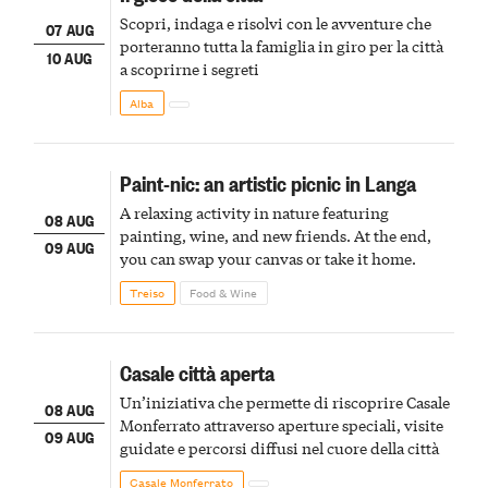
Scopri, indaga e risolvi con le avventure che
07 AUG
porteranno tutta la famiglia in giro per la città
10 AUG
a scoprirne i segreti
Alba
Paint-nic: an artistic picnic in Langa
A relaxing activity in nature featuring
08 AUG
painting, wine, and new friends. At the end,
09 AUG
you can swap your canvas or take it home.
Treiso
Food & Wine
Casale città aperta
Un’iniziativa che permette di riscoprire Casale
08 AUG
Monferrato attraverso aperture speciali, visite
09 AUG
guidate e percorsi diffusi nel cuore della città
Casale Monferrato