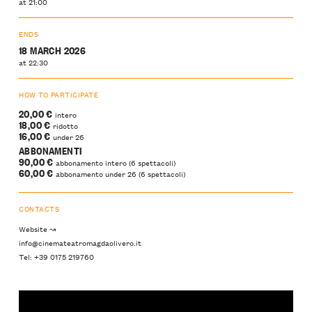
at 21:00
ENDS
18 MARCH 2026
at 22:30
HOW TO PARTICIPATE
20,00 €
intero
18,00 €
ridotto
16,00 €
under 26
ABBONAMENTI
90,00 €
abbonamento intero (6 spettacoli)
60,00 €
abbonamento under 26 (6 spettacoli)
CONTACTS
Website ↝
info@cinemateatromagdaolivero.it
Tel: +39 0175 219760