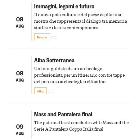
Immagini, legami e futuro
Il nuovo polo culturale del paese ospita una
09
mostra che rappresenta il dialogo tra memoria
AUG
storica e ricerca contemporanea
Priero
Alba Sotterranea
Un tour guidato da un archeologo
09
professionista per un itinerario con tre tappe
AUG
del percorso archeologico cittadino
Alba
Mass and Pantalera final
The patronal feast concludes with Mass and the
09
Serie A Pantalera Coppa Italia final
AUG