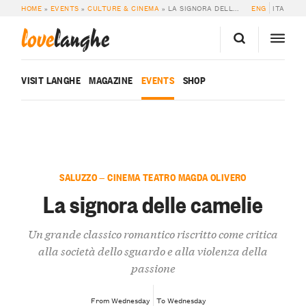
HOME
»
EVENTS
»
CULTURE & CINEMA
»
LA SIGNORA DELLE CAMELIE
ENG
ITA
love
langhe
VISIT LANGHE
MAGAZINE
EVENTS
SHOP
SALUZZO — CINEMA TEATRO MAGDA OLIVERO
La signora delle camelie
Un grande classico romantico riscritto come critica
alla società dello sguardo e alla violenza della
passione
From Wednesday
To Wednesday