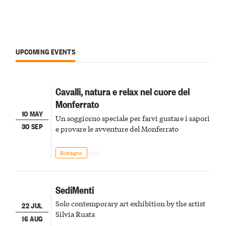
UPCOMING EVENTS
Cavalli, natura e relax nel cuore del
Monferrato
10 MAY
Un soggiorno speciale per farvi gustare i sapori
30 SEP
e provare le avventure del Monferrato
Bistagno
SediMenti
Solo contemporary art exhibition by the artist
22 JUL
Silvia Ruata
16 AUG