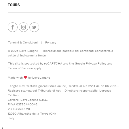
TOURS
Termini & Condizioni
|
Privacy
© 2026 Love Langhe — Riproduzione parziale dei contenuti consentita a
patto di indicarne la fonte
This site is protected by reCAPTCHA and the Google
Privacy Policy
and
Terms of Service
apply
Made with
by LoveLanghe
Langhe.Net, testata giornalistica online, iscritta al n.672/14 del 15.05.2014 -
Registro stampa del Tribunale di Asti - Direttore responsabile: Lorenzo
Tablino.
Editore: LoveLanghe S.R.L.
P.IVA 03796440042
Via Castello 20
12050 Albaretto della Torre (CN)
Italy