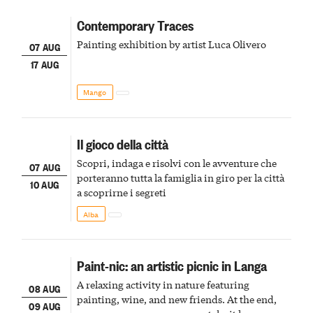
Contemporary Traces
Painting exhibition by artist Luca Olivero
07 AUG
17 AUG
Mango
Il gioco della città
Scopri, indaga e risolvi con le avventure che
07 AUG
porteranno tutta la famiglia in giro per la città
10 AUG
a scoprirne i segreti
Alba
Paint-nic: an artistic picnic in Langa
A relaxing activity in nature featuring
08 AUG
painting, wine, and new friends. At the end,
09 AUG