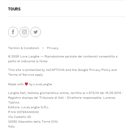
TOURS
Termini & Condizioni
|
Privacy
© 2026 Love Langhe — Riproduzione parziale dei contenuti consentita a
patto di indicarne la fonte
This site is protected by reCAPTCHA and the Google
Privacy Policy
and
Terms of Service
apply
Made with
by LoveLanghe
Langhe.Net, testata giornalistica online, iscritta al n.672/14 del 15.05.2014 -
Registro stampa del Tribunale di Asti - Direttore responsabile: Lorenzo
Tablino.
Editore: LoveLanghe S.R.L.
P.IVA 03796440042
Via Castello 20
12050 Albaretto della Torre (CN)
Italy