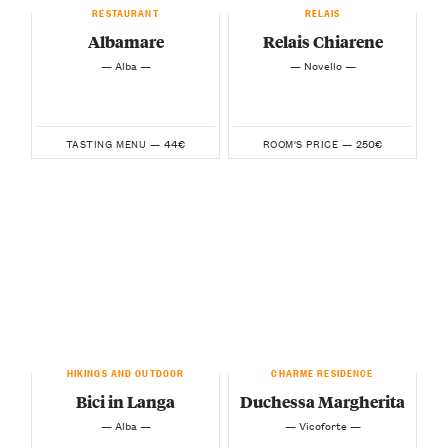
RESTAURANT
RELAIS
Albamare
Relais Chiarene
— Alba —
— Novello —
44€
250€
TASTING MENU —
ROOM'S PRICE —
HIKINGS AND OUTDOOR
CHARME RESIDENCE
Bici in Langa
Duchessa Margherita
— Alba —
— Vicoforte —