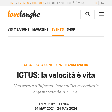
HOME
»
EVENTS
»
COURSES
»
ICTUS: LA VELOCITÀ È VITA
ENG
ITA
love
langhe
VISIT LANGHE
MAGAZINE
EVENTS
SHOP
ALBA — SALA CONFERENZE BANCA D'ALBA
ICTUS: la velocità è vita
Una serata d’informazione sull’ictus cerebrale
organizzata da A.L.I.Ce.
From Friday
To Friday
24 MAY 2024
24 MAY 2024