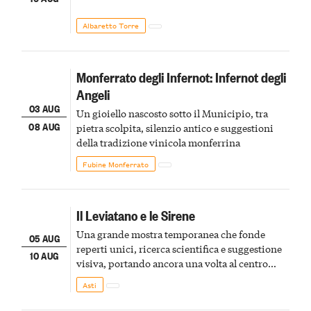
Albaretto Torre
Monferrato degli Infernot: Infernot degli
Angeli
03 AUG
Un gioiello nascosto sotto il Municipio, tra
08 AUG
pietra scolpita, silenzio antico e suggestioni
della tradizione vinicola monferrina
Fubine Monferrato
Il Leviatano e le Sirene
Una grande mostra temporanea che fonde
05 AUG
reperti unici, ricerca scientifica e suggestione
10 AUG
visiva, portando ancora una volta al centro
della scena le meraviglie del passato astigiano
Asti