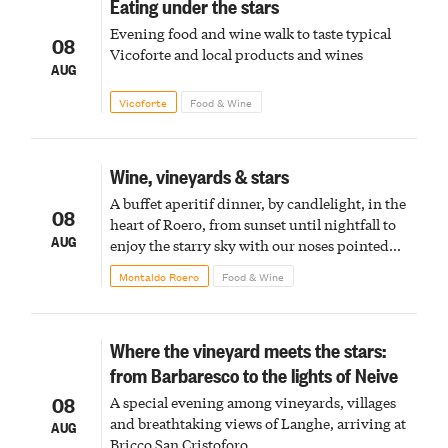
Eating under the stars
Evening food and wine walk to taste typical
08
Vicoforte and local products and wines
AUG
Vicoforte
Food & Wine
Wine, vineyards & stars
A buffet aperitif dinner, by candlelight, in the
08
heart of Roero, from sunset until nightfall to
AUG
enjoy the starry sky with our noses pointed
upward
Montaldo Roero
Food & Wine
Where the vineyard meets the stars:
from Barbaresco to the lights of Neive
08
A special evening among vineyards, villages
and breathtaking views of Langhe, arriving at
AUG
Bricco San Cristoforo