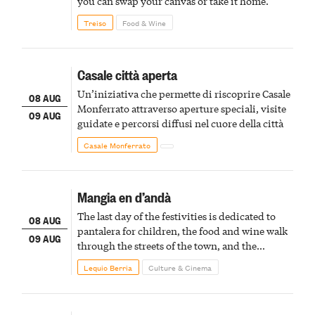
you can swap your canvas or take it home.
Treiso
Food & Wine
Casale città aperta
Un’iniziativa che permette di riscoprire Casale
08 AUG
Monferrato attraverso aperture speciali, visite
09 AUG
guidate e percorsi diffusi nel cuore della città
Casale Monferrato
Mangia en d’andà
The last day of the festivities is dedicated to
08 AUG
pantalera for children, the food and wine walk
09 AUG
through the streets of the town, and the
fireworks finale
Lequio Berria
Culture & Cinema