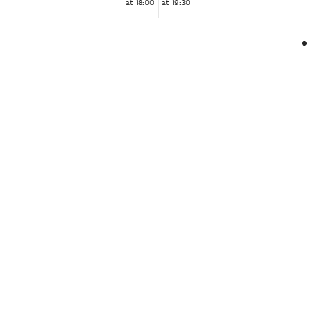
at 18:00
at 19:30
❮
❯