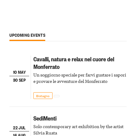
UPCOMING EVENTS
Cavalli, natura e relax nel cuore del
Monferrato
10 MAY
Un soggiorno speciale per farvi gustare i sapori
30 SEP
e provare le avventure del Monferrato
Bistagno
SediMenti
Solo contemporary art exhibition by the artist
22 JUL
Silvia Ruata
16 AUG