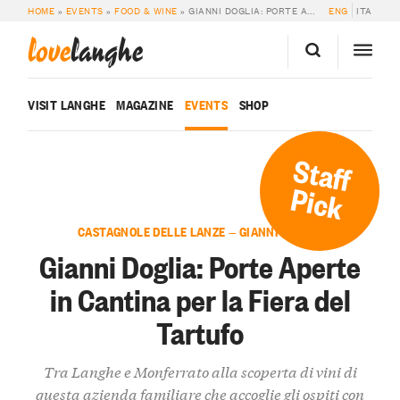
HOME
»
EVENTS
»
FOOD & WINE
»
GIANNI DOGLIA: PORTE APERTE IN CANTINA PER LA FIERA DEL TARTUFO
ENG
ITA
love
langhe
VISIT LANGHE
MAGAZINE
EVENTS
SHOP
Staff
Pick
CASTAGNOLE DELLE LANZE — GIANNI DOGLIA
Gianni Doglia: Porte Aperte
in Cantina per la Fiera del
Tartufo
Tra Langhe e Monferrato alla scoperta di vini di
questa azienda familiare che accoglie gli ospiti con