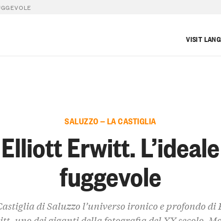
FUGGEVOLE
VISIT LAN
SALUZZO — LA CASTIGLIA
Elliott Erwitt. L’ideale
fuggevole
Castiglia di Saluzzo l’universo ironico e profondo di E
tt, uno dei giganti della fotografia del XX secolo. M