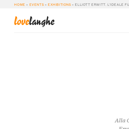
HOME
»
EVENTS
»
EXHIBITIONS
»
ELLIOTT ERWITT. L’IDEALE 
love
langhe
Alla 
Erwi