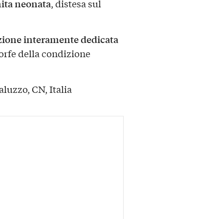
nita neonata
, distesa sul
ione interamente dedicata
rfe della condizione
aluzzo, CN, Italia