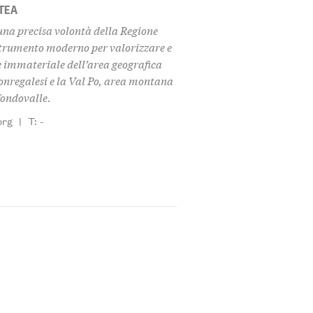
TEA
na precisa volontà della Regione
strumento moderno per valorizzare e
 immateriale dell’area geografica
monregalesi e la Val Po, area montana
 fondovalle.
org
|
T: -