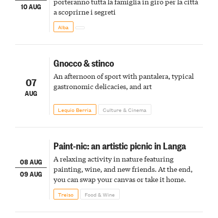
porteranno tutta la famiglia in giro per la città
10 AUG
a scoprirne i segreti
Alba
Gnocco & stinco
An afternoon of sport with pantalera, typical
07
gastronomic delicacies, and art
AUG
Lequio Berria
Culture & Cinema
Paint-nic: an artistic picnic in Langa
A relaxing activity in nature featuring
08 AUG
painting, wine, and new friends. At the end,
09 AUG
you can swap your canvas or take it home.
Treiso
Food & Wine