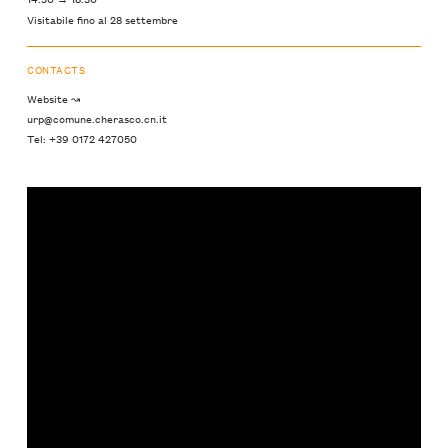
Visitabile fino al 28 settembre
CONTACTS
Website ↝
urp@comune.cherasco.cn.it
Tel: +39 0172 427050