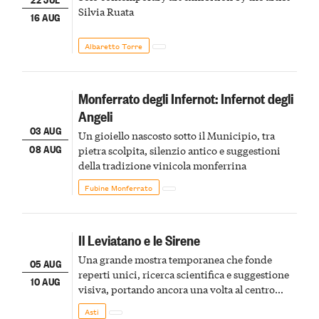
Silvia Ruata
16 AUG
Albaretto Torre
Monferrato degli Infernot: Infernot degli
Angeli
03 AUG
Un gioiello nascosto sotto il Municipio, tra
08 AUG
pietra scolpita, silenzio antico e suggestioni
della tradizione vinicola monferrina
Fubine Monferrato
Il Leviatano e le Sirene
Una grande mostra temporanea che fonde
05 AUG
reperti unici, ricerca scientifica e suggestione
10 AUG
visiva, portando ancora una volta al centro
della scena le meraviglie del passato astigiano
Asti