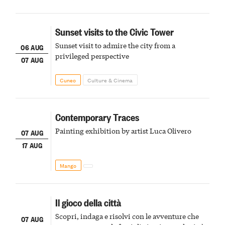
Sunset visits to the Civic Tower
Sunset visit to admire the city from a
06 AUG
privileged perspective
07 AUG
Cuneo
Culture & Cinema
Contemporary Traces
Painting exhibition by artist Luca Olivero
07 AUG
17 AUG
Mango
Il gioco della città
Scopri, indaga e risolvi con le avventure che
07 AUG