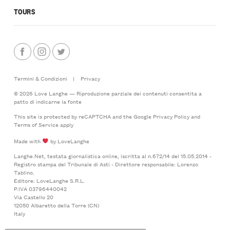
TOURS
Termini & Condizioni
|
Privacy
© 2026 Love Langhe — Riproduzione parziale dei contenuti consentita a
patto di indicarne la fonte
This site is protected by reCAPTCHA and the Google
Privacy Policy
and
Terms of Service
apply
Made with
by LoveLanghe
Langhe.Net, testata giornalistica online, iscritta al n.672/14 del 15.05.2014 -
Registro stampa del Tribunale di Asti - Direttore responsabile: Lorenzo
Tablino.
Editore: LoveLanghe S.R.L.
P.IVA 03796440042
Via Castello 20
12050 Albaretto della Torre (CN)
Italy