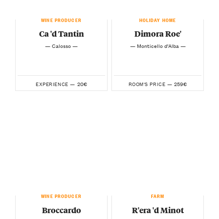
WINE PRODUCER
HOLIDAY HOME
Ca 'd Tantin
Dimora Roe'
— Calosso —
— Monticello d’Alba —
20€
259€
EXPERIENCE —
ROOM'S PRICE —
WINE PRODUCER
FARM
Broccardo
R'era 'd Minot