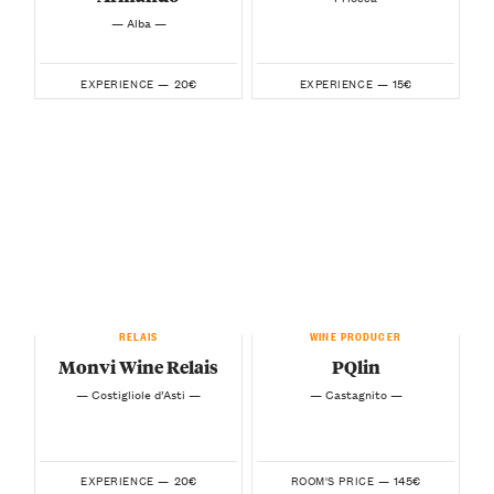
— Alba —
20€
15€
EXPERIENCE —
EXPERIENCE —
RELAIS
WINE PRODUCER
Monvi Wine Relais
PQlin
— Costigliole d’Asti —
— Castagnito —
20€
145€
EXPERIENCE —
ROOM'S PRICE —