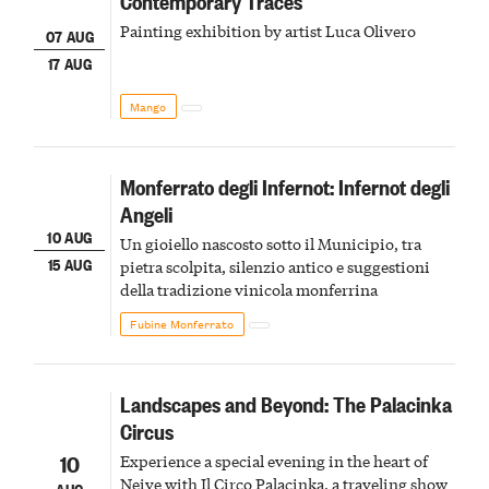
Contemporary Traces
Painting exhibition by artist Luca Olivero
07 AUG
17 AUG
Mango
Monferrato degli Infernot: Infernot degli
Angeli
10 AUG
Un gioiello nascosto sotto il Municipio, tra
15 AUG
pietra scolpita, silenzio antico e suggestioni
della tradizione vinicola monferrina
Fubine Monferrato
Landscapes and Beyond: The Palacinka
Circus
10
Experience a special evening in the heart of
Neive with Il Circo Palacinka, a traveling show
AUG