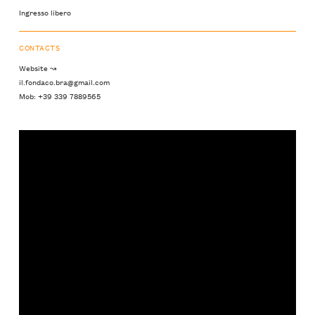
Ingresso libero
CONTACTS
Website ↝
il.fondaco.bra@gmail.com
Mob: +39 339 7889565