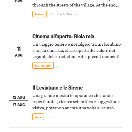
through the streets of the village. At the end,
Cascina Fonda Winery will offer a tasting of
Neive
Culture & Cinema
two sparkling wines.
Cinema all’aperto: Gioia mia
Un viaggio tenero e nostalgico tra un bambino
11
e un’anziana zia, alla scoperta del valore dei
AUG
legami, delle tradizioni e dei piccoli momenti
Monesiglio
Il Leviatano e le Sirene
Una grande mostra temporanea che fonde
12 AUG
reperti unici, ricerca scientifica e suggestione
17 AUG
visiva, portando ancora una volta al centro
della scena le meraviglie del passato astigiano
Asti