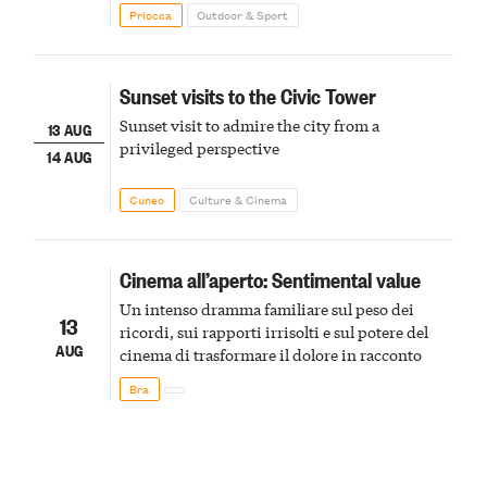
Priocca
Outdoor & Sport
Sunset visits to the Civic Tower
Sunset visit to admire the city from a
13 AUG
privileged perspective
14 AUG
Cuneo
Culture & Cinema
Cinema all’aperto: Sentimental value
Un intenso dramma familiare sul peso dei
13
ricordi, sui rapporti irrisolti e sul potere del
AUG
cinema di trasformare il dolore in racconto
Bra