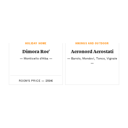
HOLIDAY HOME
HIKINGS AND OUTDOOR
Dimora Roe'
Aeronord Aerostati
— Monticello d’Alba —
— Barolo, Mondovì, Tonco, Vignale
—
259€
ROOM'S PRICE —