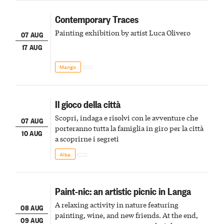
Contemporary Traces
Painting exhibition by artist Luca Olivero
07 AUG
17 AUG
Mango
Il gioco della città
Scopri, indaga e risolvi con le avventure che
07 AUG
porteranno tutta la famiglia in giro per la città
10 AUG
a scoprirne i segreti
Alba
Paint-nic: an artistic picnic in Langa
A relaxing activity in nature featuring
08 AUG
painting, wine, and new friends. At the end,
09 AUG