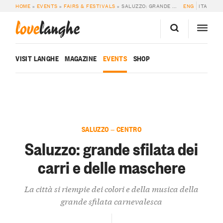
HOME
»
EVENTS
»
FAIRS & FESTIVALS
»
SALUZZO: GRANDE SFILATA DEI CARRI E DELLE MASCHERE
ENG
ITA
love
langhe
VISIT LANGHE
MAGAZINE
EVENTS
SHOP
SALUZZO — CENTRO
Saluzzo: grande sfilata dei
carri e delle maschere
La città si riempie dei colori e della musica della
grande sfilata carnevalesca