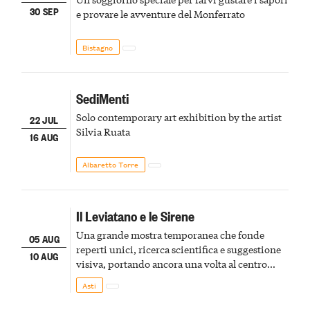
30 SEP
e provare le avventure del Monferrato
Bistagno
SediMenti
Solo contemporary art exhibition by the artist
22 JUL
Silvia Ruata
16 AUG
Albaretto Torre
Il Leviatano e le Sirene
Una grande mostra temporanea che fonde
05 AUG
reperti unici, ricerca scientifica e suggestione
10 AUG
visiva, portando ancora una volta al centro
della scena le meraviglie del passato astigiano
Asti