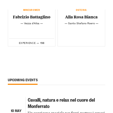
WINEGROWER
OSTERIA
Fabrizio Battaglino
Alla Rosa Bianca
— Vezza d’Alba —
— Santo Stefano Roero —
15€
EXPERIENCE —
UPCOMING EVENTS
Cavalli, natura e relax nel cuore del
Monferrato
10 MAY
Un soggiorno speciale per farvi gustare i sapori