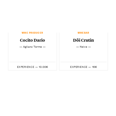
WINE PRODUCER
WINEBAR
Cocito Dario
Döi Crutin
— Agliano Terme —
— Neive —
10.00€
16€
EXPERIENCE —
EXPERIENCE —