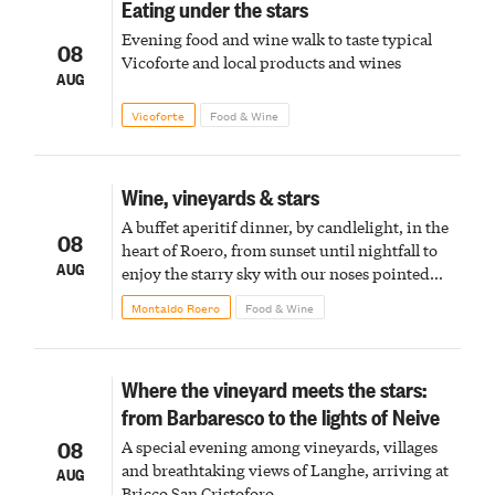
Eating under the stars
Evening food and wine walk to taste typical
08
Vicoforte and local products and wines
AUG
Vicoforte
Food & Wine
Wine, vineyards & stars
A buffet aperitif dinner, by candlelight, in the
08
heart of Roero, from sunset until nightfall to
AUG
enjoy the starry sky with our noses pointed
upward
Montaldo Roero
Food & Wine
Where the vineyard meets the stars:
from Barbaresco to the lights of Neive
08
A special evening among vineyards, villages
and breathtaking views of Langhe, arriving at
AUG
Bricco San Cristoforo