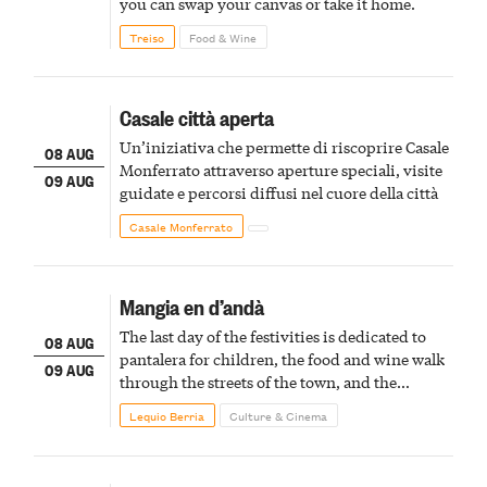
you can swap your canvas or take it home.
Treiso
Food & Wine
Casale città aperta
Un’iniziativa che permette di riscoprire Casale
08 AUG
Monferrato attraverso aperture speciali, visite
09 AUG
guidate e percorsi diffusi nel cuore della città
Casale Monferrato
Mangia en d’andà
The last day of the festivities is dedicated to
08 AUG
pantalera for children, the food and wine walk
09 AUG
through the streets of the town, and the
fireworks finale
Lequio Berria
Culture & Cinema