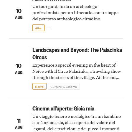
Un tour guidato da un archeologo
10
professionista per un itinerario con tre tappe
AUG
del percorso archeologico cittadino
Alba
Landscapes and Beyond: The Palacinka
Circus
10
Experience a special evening in the heart of
Neive with Il Circo Palacinka, a traveling show
AUG
through the streets of the village. At the end,
Cascina Fonda Winery will offer a tasting of
Neive
Culture & Cinema
two sparkling wines.
Cinema all’aperto: Gioia mia
Un viaggio tenero e nostalgico tra un bambino
11
e un’anziana zia, alla scoperta del valore dei
AUG
legami, delle tradizioni e dei piccoli momenti