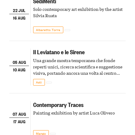
SediMenti
Solo contemporary art exhibition by the artist
22 JUL
Silvia Ruata
16 AUG
Albaretto Torre
Il Leviatano e le Sirene
Una grande mostra temporanea che fonde
05 AUG
reperti unici, ricerca scientifica e suggestione
10 AUG
visiva, portando ancora una volta al centro
della scena le meraviglie del passato astigiano
Asti
Contemporary Traces
Painting exhibition by artist Luca Olivero
07 AUG
17 AUG
Mango