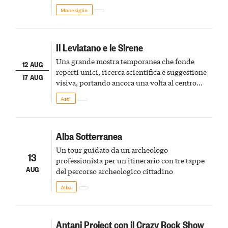
Monesiglio
Il Leviatano e le Sirene
Una grande mostra temporanea che fonde
12 AUG
reperti unici, ricerca scientifica e suggestione
17 AUG
visiva, portando ancora una volta al centro
della scena le meraviglie del passato astigiano
Asti
Alba Sotterranea
Un tour guidato da un archeologo
13
professionista per un itinerario con tre tappe
AUG
del percorso archeologico cittadino
Alba
Antani Project con il Crazy Rock Show