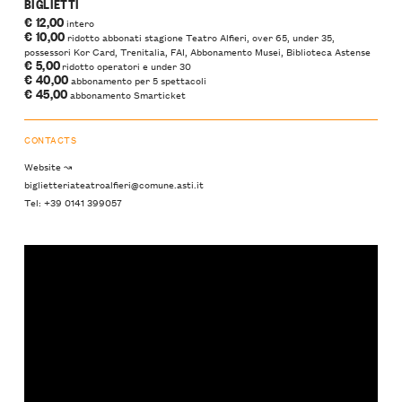
BIGLIETTI
€ 12,00
intero
€ 10,00
ridotto abbonati stagione Teatro Alfieri, over 65, under 35,
possessori Kor Card, Trenitalia, FAI, Abbonamento Musei, Biblioteca Astense
€ 5,00
ridotto operatori e under 30
€ 40,00
abbonamento per 5 spettacoli
€ 45,00
abbonamento Smarticket
CONTACTS
Website ↝
biglietteriateatroalfieri@comune.asti.it
Tel: +39 0141 399057