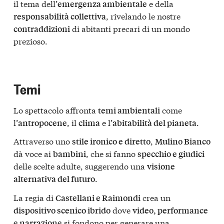
il tema dell’
e della
emergenza ambientale
, rivelando le nostre
responsabilità collettiva
di abitanti precari di un mondo
contraddizioni
prezioso.
Temi
Lo spettacolo affronta
come
temi ambientali
l’
, il
e l’
.
antropocene
clima
abitabilità del pianeta
Attraverso uno
,
stile ironico e diretto
Mulino Bianco
dà voce ai
, che si fanno
bambini
specchio e giudici
delle scelte adulte, suggerendo una
visione
.
alternativa del futuro
La regia di
crea un
Castellani e Raimondi
dove
dispositivo scenico ibrido
video, performance
si fondono per generare una
e narrazione