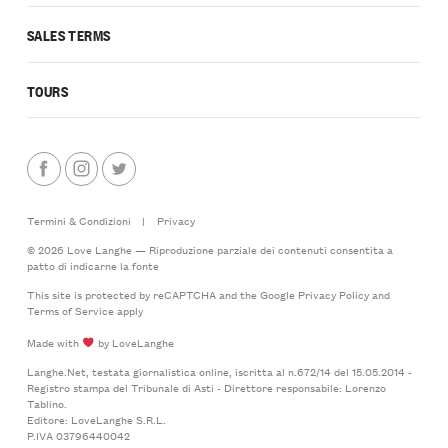
SALES TERMS
TOURS
Termini & Condizioni
|
Privacy
© 2026 Love Langhe — Riproduzione parziale dei contenuti consentita a
patto di indicarne la fonte
This site is protected by reCAPTCHA and the Google
Privacy Policy
and
Terms of Service
apply
Made with
by LoveLanghe
Langhe.Net, testata giornalistica online, iscritta al n.672/14 del 15.05.2014 -
Registro stampa del Tribunale di Asti - Direttore responsabile: Lorenzo
Tablino.
Editore: LoveLanghe S.R.L.
P.IVA 03796440042