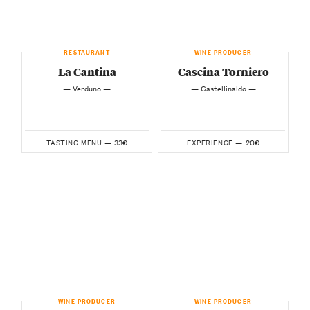
RESTAURANT
WINE PRODUCER
La Cantina
Cascina Torniero
— Verduno —
— Castellinaldo —
33€
20€
TASTING MENU —
EXPERIENCE —
WINE PRODUCER
WINE PRODUCER