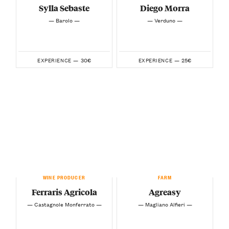
Sylla Sebaste
Diego Morra
— Barolo —
— Verduno —
30€
25€
EXPERIENCE —
EXPERIENCE —
WINE PRODUCER
FARM
Ferraris Agricola
Agreasy
— Castagnole Monferrato —
— Magliano Alfieri —