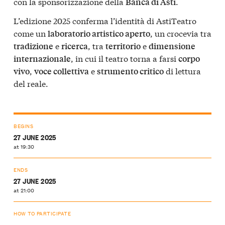
con la sponsorizzazione della
.
Banca di Asti
L’edizione 2025 conferma l’identità di AstiTeatro
come un
, un crocevia tra
laboratorio artistico aperto
e
, tra
e
tradizione
ricerca
territorio
dimensione
, in cui il teatro torna a farsi
internazionale
corpo
,
e
di lettura
vivo
voce collettiva
strumento critico
del reale.
BEGINS
27 JUNE 2025
at 19:30
ENDS
27 JUNE 2025
at 21:00
HOW TO PARTICIPATE