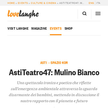
HOME
»
EVENTS
»
CULTURE & CINEMA
»
ASTITEATRO47: MULINO BIANCO
ENG
ITA
love
langhe
VISIT LANGHE
MAGAZINE
EVENTS
SHOP
ASTI — SPAZIO KOR
AstiTeatro47: Mulino Bianco
Uno spettacolo ironico e poetico che riflette
sull’emergenza ambientale attraverso lo sguardo
disarmante dei bambini, mettendo in discussione il
nostro rapporto con il pianeta e futuro