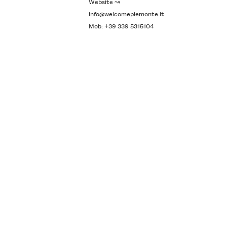
Website ↝
info@welcomepiemonte.it
Mob: +39 339 5315104