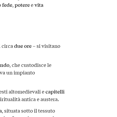
fede
potere
vita
o
,
e
due ore
i circa
– si visitano
ondo
, che custodisce le
rva un impianto
capitelli
resti altomedievali e
iritualità antica e austera.
a
, situata sotto il tessuto