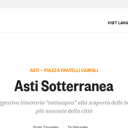
VISIT LAN
ASTI — PIAZZA FRATELLI CAIROLI
Asti Sotterranea
gestivo itinerario “sottosopra” alla scoperta delle b
più nascoste della città
From Thursday
To Saturday