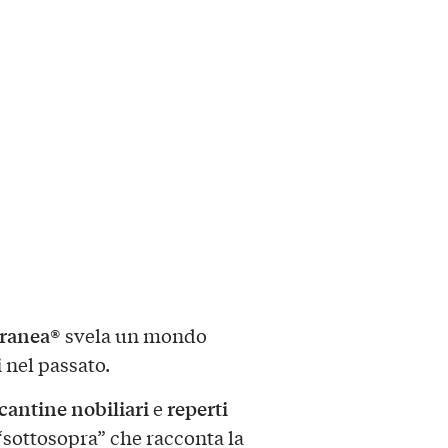
rranea®
svela un mondo
i
nel passato.
cantine nobiliari
reperti
e
“sottosopra” che racconta la