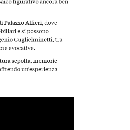
aico figurativo
ancora ben
i Palazzo Alfieri
, dove
biliari
e si possono
enio Guglielminetti
, tra
mbre evocative.
tura sepolta
memorie
,
 offrendo un’esperienza