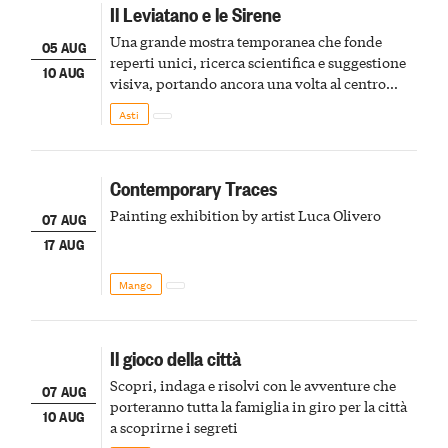
Il Leviatano e le Sirene
Una grande mostra temporanea che fonde
05 AUG
reperti unici, ricerca scientifica e suggestione
10 AUG
visiva, portando ancora una volta al centro
della scena le meraviglie del passato astigiano
Asti
Contemporary Traces
Painting exhibition by artist Luca Olivero
07 AUG
17 AUG
Mango
Il gioco della città
Scopri, indaga e risolvi con le avventure che
07 AUG
porteranno tutta la famiglia in giro per la città
10 AUG
a scoprirne i segreti