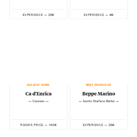
25€
8€
EXPERIENCE —
EXPERIENCE —
HOLIDAY HOME
WINE PRODUCER
Ca d'Enrica
Beppe Marino
— Calosso —
— Santo Stefano Belbo —
140€
25€
ROOM'S PRICE —
EXPERIENCE —