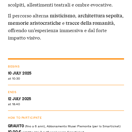
scolpiti, allestimenti teatrali e ombre evocative.
Il percorso alterna
,
,
misticismo
architettura sepolta
e
,
memorie aristocratiche
tracce della romanità
offrendo un’esperienza immersiva e dal forte
impatto visivo.
BEGINS
10 JULY 2025
at 10:30
ENDS
12 JULY 2025
at 18:40
HOW TO PARTICIPATE
GRAUITO
(fino a 6 anni), Abbonamento Musei Piemonte (per lo Smarticket)
10,00 €
ridotto (dai 7 ai 12 anni) senza Smarticket