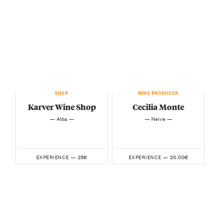
SHOP
WINE PRODUCER
Karver Wine Shop
Cecilia Monte
— Alba —
— Neive —
25€
20.00€
EXPERIENCE —
EXPERIENCE —