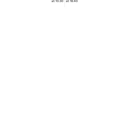
at 10:30
at 18:40