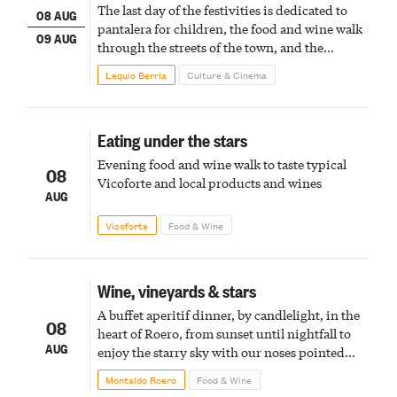
The last day of the festivities is dedicated to
08 AUG
pantalera for children, the food and wine walk
09 AUG
through the streets of the town, and the
fireworks finale
Lequio Berria
Culture & Cinema
Eating under the stars
Evening food and wine walk to taste typical
08
Vicoforte and local products and wines
AUG
Vicoforte
Food & Wine
Wine, vineyards & stars
A buffet aperitif dinner, by candlelight, in the
08
heart of Roero, from sunset until nightfall to
AUG
enjoy the starry sky with our noses pointed
upward
Montaldo Roero
Food & Wine