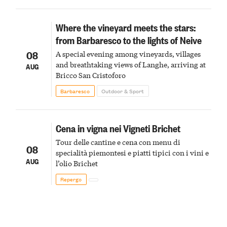
Where the vineyard meets the stars:
from Barbaresco to the lights of Neive
08
A special evening among vineyards, villages
and breathtaking views of Langhe, arriving at
AUG
Bricco San Cristoforo
Barbaresco
Outdoor & Sport
Cena in vigna nei Vigneti Brichet
Tour delle cantine e cena con menu di
08
specialità piemontesi e piatti tipici con i vini e
AUG
l’olio Brichet
Repergo