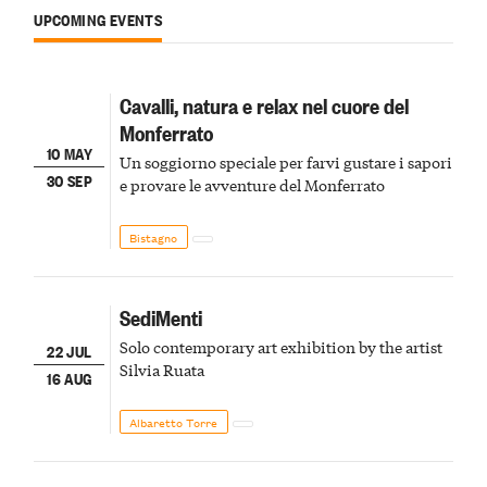
UPCOMING EVENTS
Cavalli, natura e relax nel cuore del
Monferrato
10 MAY
Un soggiorno speciale per farvi gustare i sapori
30 SEP
e provare le avventure del Monferrato
Bistagno
SediMenti
Solo contemporary art exhibition by the artist
22 JUL
Silvia Ruata
16 AUG
Albaretto Torre